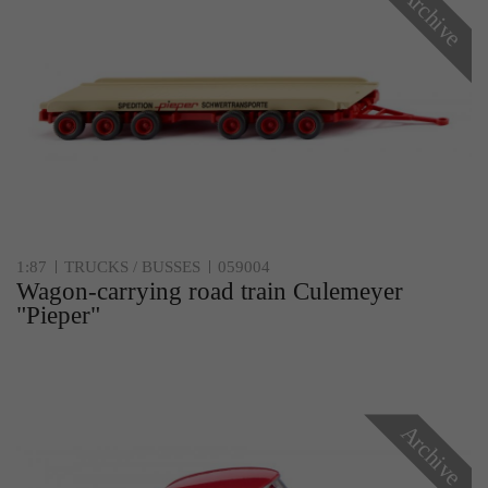
Archive
1:87
TRUCKS / BUSSES
059004
Wagon-carrying road train Culemeyer
"Pieper"
Archive