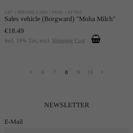
1:87
PRIVATE CARS / VANS
027902
Sales vehicle (Borgward) "Moha Milch"
€18.49
Incl. 19% Tax
,
excl.
Shipping Cost
6
7
8
9
10
NEWSLETTER
E-Mail