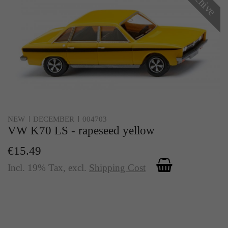
Archive
Zweck
Solange es gesetzt ist, werden bestimmte
Datenübertragungen unterbunden.
NEW
DECEMBER
004703
VW K70 LS - rapeseed yellow
€15.49
Incl. 19% Tax
,
excl.
Shipping Cost