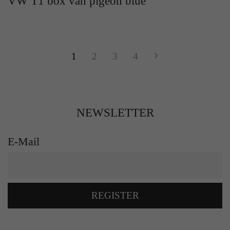
VW T1 box van pigeon blue
1
2
3
4
NEWSLETTER
E-Mail
REGISTER