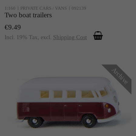
Zweck
Solange es gesetzt ist, werden bestimmte
1:160
PRIVATE CARS / VANS
092139
Datenübertragungen unterbunden.
Two boat trailers
€9.49
Incl. 19% Tax
,
excl.
Shipping Cost
Archive