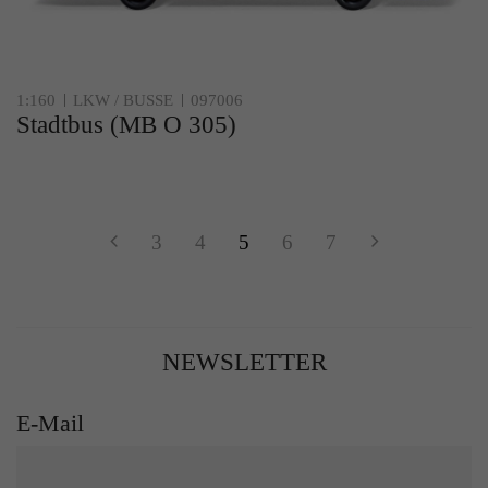
1:160
LKW / BUSSE
097006
Stadtbus (MB O 305)
3
4
5
6
7
NEWSLETTER
E-Mail