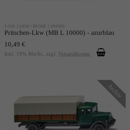
Zweck
Solange es gesetzt ist, werden bestimmte
Datenübertragungen unterbunden.
1:160
LKW / BUSSE
094306
Pritschen-Lkw (MB L 10000) - azurblau
10,49 €
Inkl. 19% MwSt.
,
zzgl.
Versandkosten
Archiv