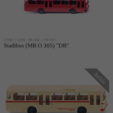
1:160
LKW / BUSSE
097007
Stadtbus (MB O 305) "DB"
Archiv