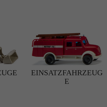
EUGE
EINSATZFAHRZEUG
E