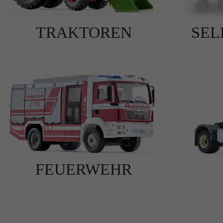
TRAKTOREN
SEL
FEUERWEHR