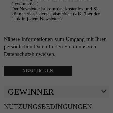
Zweck
Gewinnspiel.)
Solange es gesetzt ist, werden bestimmte
Der Newsletter ist komplett kostenlos und Sie
Datenübertragungen unterbunden.
können sich jederzeit abmelden (z.B. über den
Link in jedem Newsletter).
Nähere Informationen zum Umgang mit Ihren
persönlichen Daten finden Sie in unseren
Datenschutzhinweisen
.
GEWINNER
NUTZUNGSBEDINGUNGEN
Herzlichen Glückwunsch Sie haben