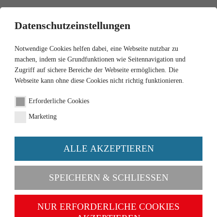
0
Datenschutzeinstellungen
Notwendige Cookies helfen dabei, eine Webseite nutzbar zu
machen, indem sie Grundfunktionen wie Seitennavigation und
Zugriff auf sichere Bereiche der Webseite ermöglichen. Die
Webseite kann ohne diese Cookies nicht richtig funktionieren.
Erforderliche Cookies
Marketing
ALLE AKZEPTIEREN
Welchen Heckaufdruck hat der
schwarze Saab aus den Neuheiten
SPEICHERN & SCHLIESSEN
März?
NUR ERFORDERLICHE COOKIES