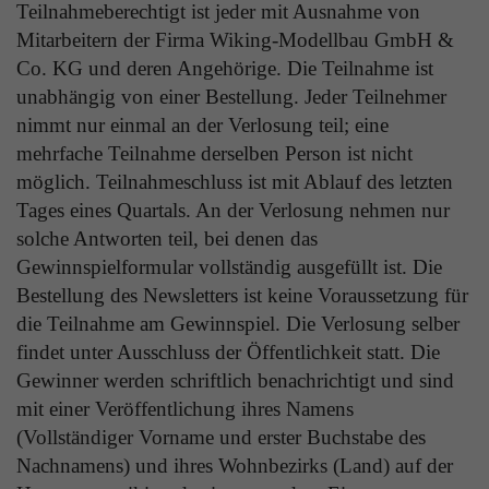
Teilnahmeberechtigt ist jeder mit Ausnahme von
gewonnen!
Mitarbeitern der Firma Wiking-Modellbau GmbH &
Co. KG und deren Angehörige. Die Teilnahme ist
Die glücklichen Gewinner der letzten
unabhängig von einer Bestellung. Jeder Teilnehmer
Gewinnspielfrage dürfen sich über ein WIKING
nimmt nur einmal an der Verlosung teil; eine
Überraschungspaket freuen:
mehrfache Teilnahme derselben Person ist nicht
Olaf G.
möglich. Teilnahmeschluss ist mit Ablauf des letzten
Adrian M.
Tages eines Quartals. An der Verlosung nehmen nur
Erika E.
solche Antworten teil, bei denen das
Gewinnspielformular vollständig ausgefüllt ist. Die
Die Frage des letzten Gewinnspiels
Bestellung des Newsletters ist keine Voraussetzung für
lautete:
Wofür war der Mercedes-Benz 814 in den
die Teilnahme am Gewinnspiel. Die Verlosung selber
1980er- und 1990er-Jahren besonders bekannt?
findet unter Ausschluss der Öffentlichkeit statt. Die
Gewinner werden schriftlich benachrichtigt und sind
Die richtige Antwort:
Als populärer 7,5-Tonner
mit einer Veröffentlichung ihres Namens
für den klassischen Verteilerverkehr und
(Vollständiger Vorname und erster Buchstabe des
Speditionseinsatz
Nachnamens) und ihres Wohnbezirks (Land) auf der