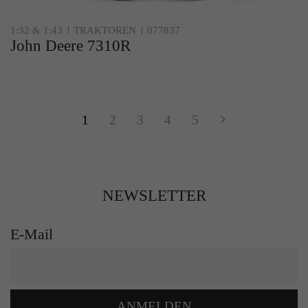
1:32 & 1:43
TRAKTOREN
077837
John Deere 7310R
1
2
3
4
5
NEWSLETTER
E-Mail
ANMELDEN