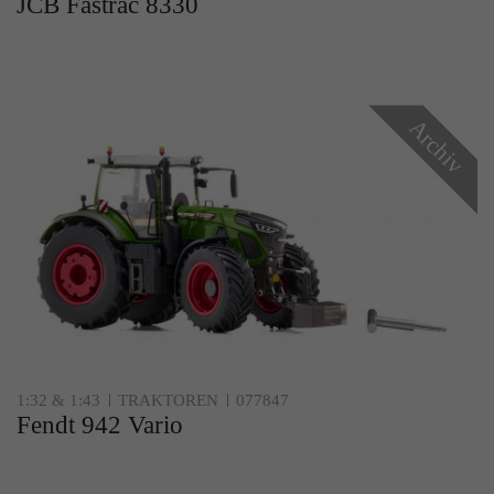
JCB Fastrac 8330
Archiv
1:32 & 1:43
TRAKTOREN
077847
Fendt 942 Vario