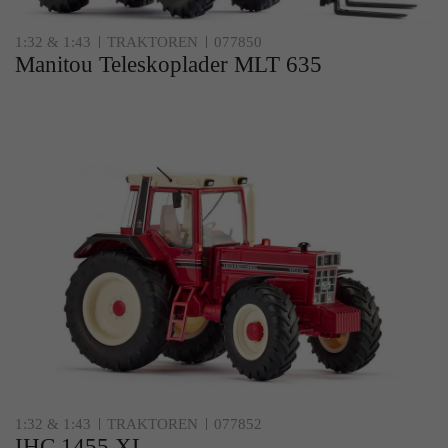
Zweck
Solange es gesetzt ist, werden bestimmte
Datenübertragungen unterbunden.
1:32 & 1:43
TRAKTOREN
077850
Manitou Teleskoplader MLT 635
1:32 & 1:43
TRAKTOREN
077852
IHC 1455 XL