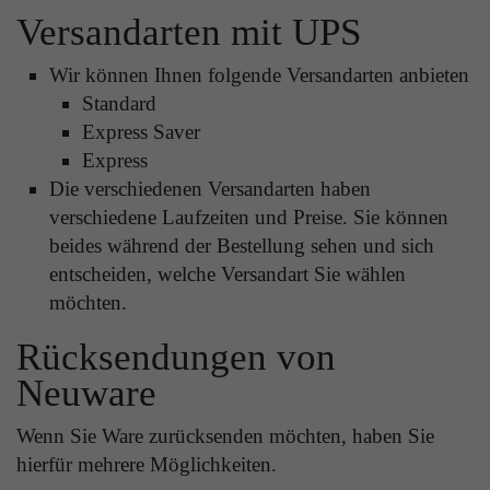
Laufzeit
1 Tag
Versandarten mit UPS
die Benutzer-ID als verschlüsselten Wert (sog.
"hash-Wert") zum entsprechenden
Zweck
Aktiviert die Anzeige von Bannern
Wir können Ihnen folgende Versandarten anbieten
Datenbankeintrag des Nutzers.
Standard
Express Saver
Name
_ga
Express
Name
PHPSESSID
Die verschiedenen Versandarten haben
Anbieter
Google Analytics
Anbieter
TYPO3
verschiedene Laufzeiten und Preise. Sie können
Laufzeit
1 Jahr
beides während der Bestellung sehen und sich
Laufzeit
Ende der Sitzung
entscheiden, welche Versandart Sie wählen
Enthält eine zufallsgenerierte User-ID. Anhand
möchten.
PHPs Standard Sitzungs Identifikation (nur für
dieser ID kann Google Analytics
Zweck
Administratoren relevant).
Zweck
wiederkehrende User auf dieser Website
Rücksendungen von
wiedererkennen und die Daten von früheren
Neuware
Besuchen zusammenführen.
Name
be_typo_user
Wenn Sie Ware zurücksenden möchten, haben Sie
hierfür mehrere Möglichkeiten.
Anbieter
TYPO3
Name
_gid