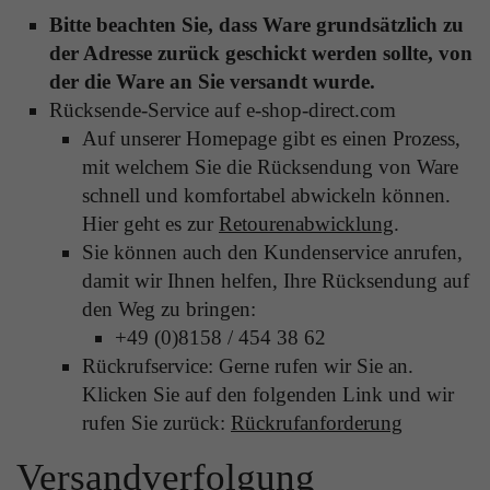
Bitte beachten Sie, dass Ware grundsätzlich zu
Laufzeit
Ende der Sitzung
Anbieter
Google Analytics
der Adresse zurück geschickt werden sollte, von
Dieser Cookie teilt der Webseite mit, ob ein
der die Ware an Sie versandt wurde.
Laufzeit
24 Stunden
Zweck
Besucher im Typo3-Backend angemeldet ist und
Rücksende-Service auf e-shop-direct.com
die Rechte besitzt diese zu verwalten.
Enthält eine zufallsgenerierte User-ID. Anhand
Auf unserer Homepage gibt es einen Prozess,
dieser ID kann Google Analytics
mit welchem Sie die Rücksendung von Ware
Zweck
wiederkehrende User auf dieser Website
schnell und komfortabel abwickeln können.
wiedererkennen und die Daten von früheren
Name
cookie_optin
Hier geht es zur
Retourenabwicklung
.
Besuchen zusammenführen.
Sie können auch den Kundenservice anrufen,
Anbieter
Sgalinski
damit wir Ihnen helfen, Ihre Rücksendung auf
den Weg zu bringen:
Laufzeit
1 Monat
Name
gat_gtag_UA
+49 (0)8158 / 454 38 62
Speichert den Zustimmungsstatus des Benutzers
Rückrufservice: Gerne rufen wir Sie an.
Anbieter
Google Analytics
Zweck
für Cookies auf der aktuellen Domäne.
Klicken Sie auf den folgenden Link und wir
Laufzeit
1 Minute
rufen Sie zurück:
Rückrufanforderung
Bestimmte Daten werden nur maximal einmal
Versandverfolgung
pro Minute an Google Analytics gesendet.