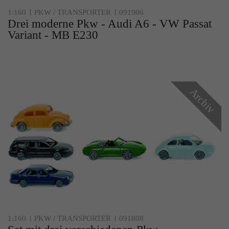
1:160
PKW / TRANSPORTER
091906
Drei moderne Pkw - Audi A6 - VW Passat
Variant - MB E230
Archiv
1:160
PKW / TRANSPORTER
091808