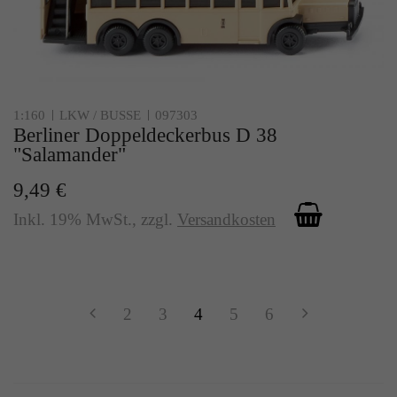
1:160
LKW / BUSSE
097303
Berliner Doppeldeckerbus D 38
"Salamander"
9,49 €
Inkl. 19% MwSt.
,
zzgl.
Versandkosten
2
3
4
5
6