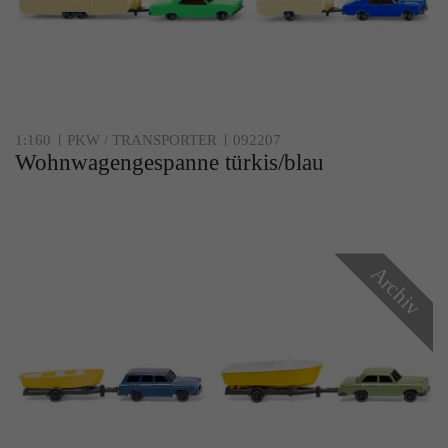
1:160
PKW / TRANSPORTER
092207
Wohnwagengespanne türkis/blau
Archiv