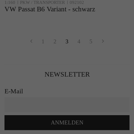
1:160
PKW / TRANSPORTER
092102
VW Passat B6 Variant - schwarz
1
2
3
4
5
NEWSLETTER
E-Mail
ANMELDEN