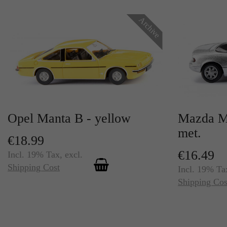
Archive
Opel Manta B - yellow
Mazda MX
met.
€18.99
€16.49
Incl. 19% Tax
,
excl.
Shipping Cost
Incl. 19% Ta
Shipping Cos