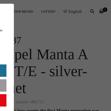
0
English
ERS
YOUR BRAND
LOTTERY
te
1:87
Opel Manta A
GT/E - silver-
met
Order number 082712
This is how sporty the first Manta generation was