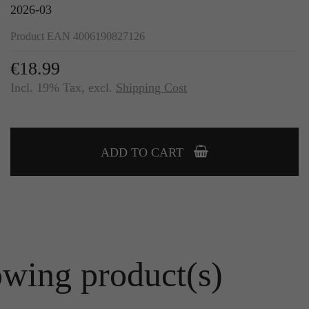
2026-03
Product EAN 4006190827126
€18.99
Incl. 19% Tax
,
excl.
Shipping Cost
ADD TO CART
owing product(s)