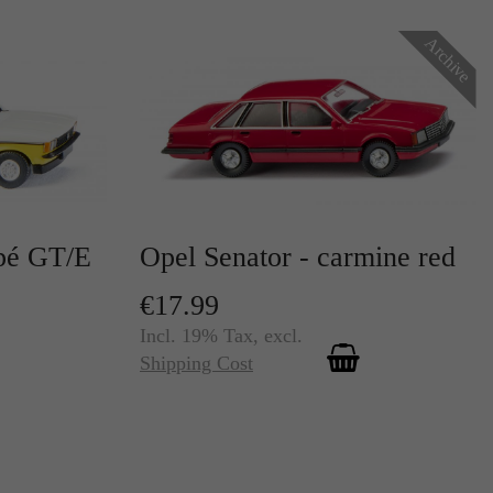
Archive
r
pé GT/E
Opel Senator - carmine red
€17.99
Incl. 19% Tax
,
excl.
te
Shipping Cost