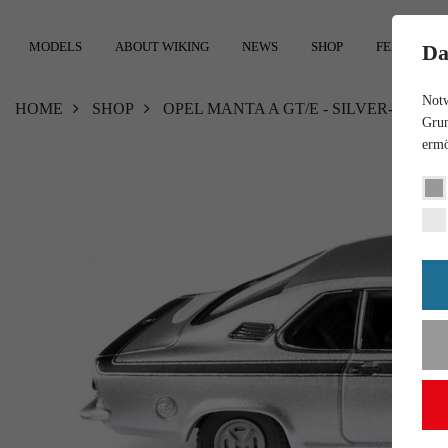
MODELS
ABOUT WIKING
NEWS
SHOP
FEEDBACK
Da
Notw
HOME
SHOP
OPEL MANTA A GT/E - SILVER-MET
Grun
ermö