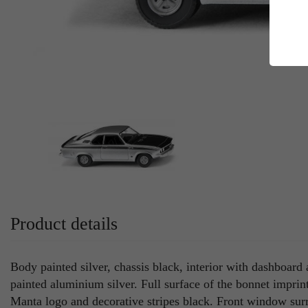
E
Es
Da
Co
M
Ma
Ab
Be
si
Co
Product details
Body painted silver, chassis black, interior with dashboard
painted aluminium silver. Full surface of the bonnet impri
Manta logo and decorative stripes black. Front window su