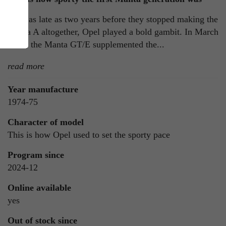
Even as late as two years before they stopped making the
Manta A altogether, Opel played a bold gambit. In March
1974, the Manta GT/E supplemented the...
read more
Year manufacture
1974-75
ie
n
Character of model
This is how Opel used to set the sporty pace
Program since
2024-12
ls
Online available
yes
Out of stock since