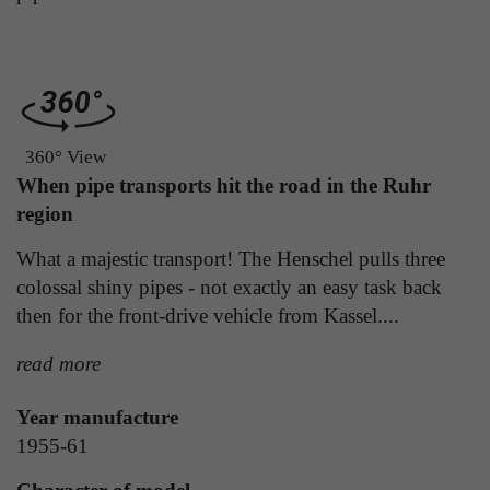
Laufzeit
1 Tag
die Benutzer-ID als verschlüsselten Wert (sog.
"hash-Wert") zum entsprechenden
Zweck
Aktiviert die Anzeige von Bannern
Datenbankeintrag des Nutzers.
Name
_ga
360° View
Name
PHPSESSID
When pipe transports hit the road in the Ruhr
Anbieter
Google Analytics
region
Anbieter
TYPO3
Laufzeit
1 Jahr
What a majestic transport! The Henschel pulls three
Laufzeit
Ende der Sitzung
colossal shiny pipes - not exactly an easy task back
Enthält eine zufallsgenerierte User-ID. Anhand
PHPs Standard Sitzungs Identifikation (nur für
dieser ID kann Google Analytics
then for the front-drive vehicle from Kassel....
Zweck
Administratoren relevant).
Zweck
wiederkehrende User auf dieser Website
wiedererkennen und die Daten von früheren
read more
Besuchen zusammenführen.
Year manufacture
Name
be_typo_user
1955-61
Anbieter
TYPO3
Name
_gid