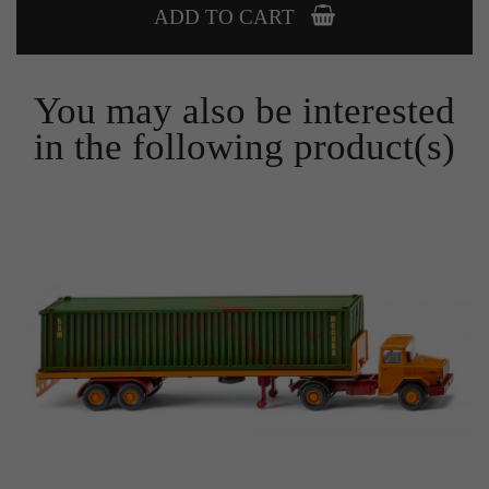
Zweck
ADD TO CART
Solange es gesetzt ist, werden bestimmte
Datenübertragungen unterbunden.
You may also be interested
in the following product(s)