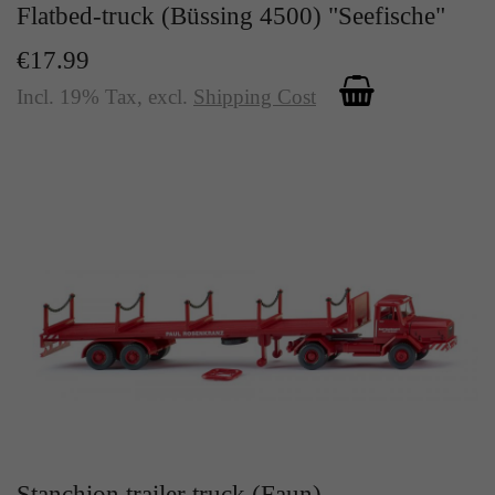
Flatbed-truck (Büssing 4500) "Seefische"
€17.99
Incl. 19% Tax
,
excl.
Shipping Cost
Stanchion trailer truck (Faun)