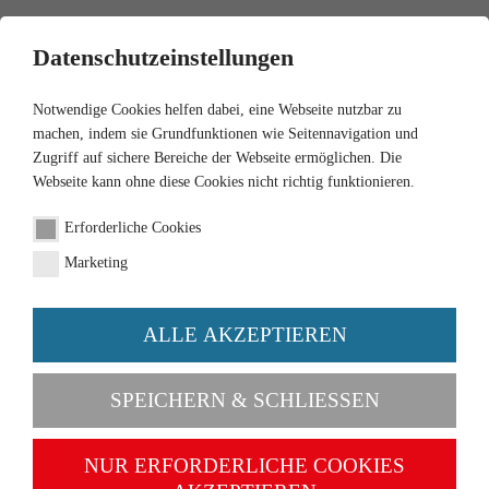
0
Datenschutzeinstellungen
Notwendige Cookies helfen dabei, eine Webseite nutzbar zu
machen, indem sie Grundfunktionen wie Seitennavigation und
Zugriff auf sichere Bereiche der Webseite ermöglichen. Die
Webseite kann ohne diese Cookies nicht richtig funktionieren.
1:87
Erforderliche Cookies
Flatbed semi-trailer truck
Marketing
(Henschel) - luminous red
ALLE AKZEPTIEREN
Order number 055404
SPEICHERN & SCHLIESSEN
NUR ERFORDERLICHE COOKIES