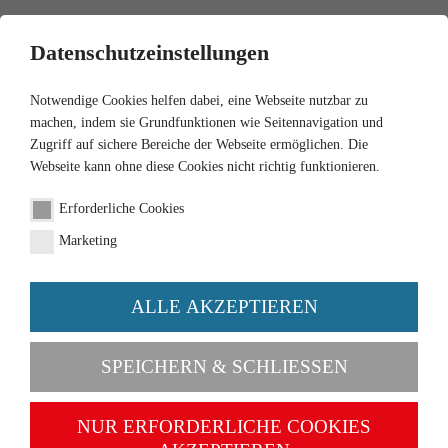
0
Datenschutzeinstellungen
Notwendige Cookies helfen dabei, eine Webseite nutzbar zu
machen, indem sie Grundfunktionen wie Seitennavigation und
Zugriff auf sichere Bereiche der Webseite ermöglichen. Die
Webseite kann ohne diese Cookies nicht richtig funktionieren.
1:87
Erforderliche Cookies
Stanchion trailer truck
Marketing
MB3850 "Rheinkraft-
Spedition)
ALLE AKZEPTIEREN
Order number 055402
SPEICHERN & SCHLIESSEN
NUR ERFORDERLICHE COOKIES