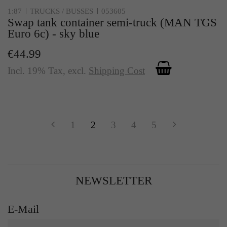
1:87
TRUCKS / BUSSES
053605
Swap tank container semi-truck (MAN TGS
Euro 6c) - sky blue
€44.99
Incl. 19% Tax
,
excl.
Shipping Cost
1
2
3
4
5
NEWSLETTER
E-Mail