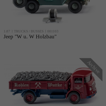
1:87
TRUCKS / BUSSES
001103
Jeep "W u. W Holzbau"
Archive