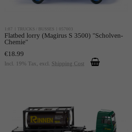
Zweck
Solange es gesetzt ist, werden bestimmte
Datenübertragungen unterbunden.
1:87
TRUCKS / BUSSES
057003
Flatbed lorry (Magirus S 3500) "Scholven-
Chemie"
€18.99
Incl. 19% Tax
,
excl.
Shipping Cost