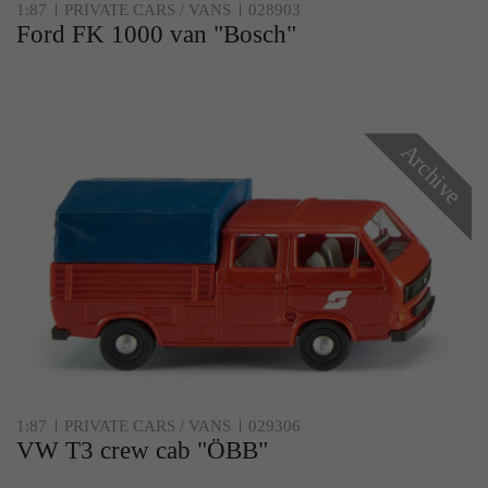
1:87
PRIVATE CARS / VANS
028903
Ford FK 1000 van "Bosch"
Archive
1:87
PRIVATE CARS / VANS
029306
VW T3 crew cab "ÖBB"