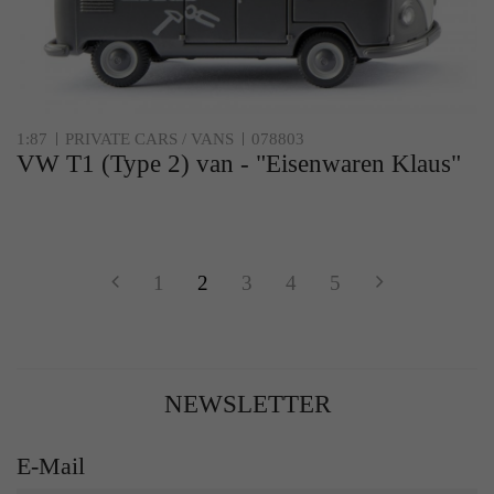
1:87
PRIVATE CARS / VANS
078803
VW T1 (Type 2) van - "Eisenwaren Klaus"
1
2
3
4
5
NEWSLETTER
E-Mail