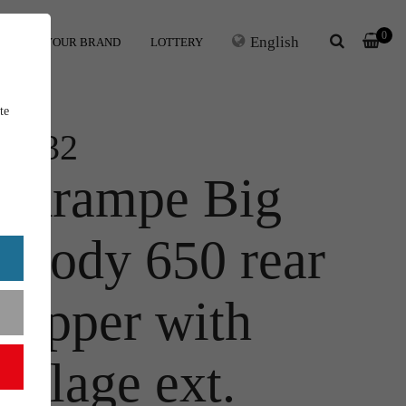
0
English
ERS
YOUR BRAND
LOTTERY
te
1:32
Krampe Big
Body 650 rear
tipper with
silage ext.