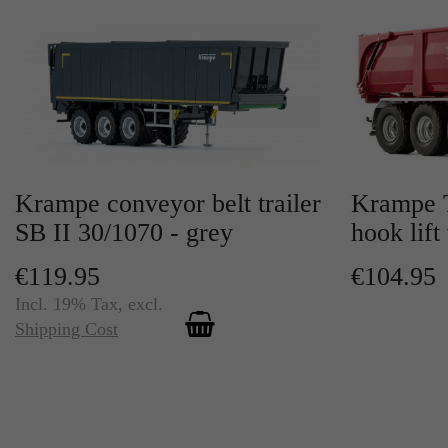
Krampe conveyor belt trailer
Krampe 
SB II 30/1070 - grey
hook lif
€119.95
€104.95
Incl. 19% Tax
,
excl.
Shipping Cost