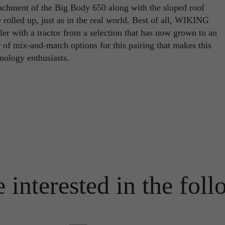
ttachment of the Big Body 650 along with the sloped roof
Name
PHPSESSID
 rolled up, just as in the real world. Best of all, WIKING
Name
_ga
iler with a tractor from a selection that has now grown to an
Anbieter
TYPO3
r of mix-and-match options for this pairing that makes this
Anbieter
Google Analytics
Laufzeit
Ende der Sitzung
hnology enthusiasts.
Laufzeit
1 Jahr
PHPs Standard Sitzungs Identifikation (nur für Administratoren
Zweck
relevant).
Enthält eine zufallsgenerierte User-ID. Anhand dieser ID kann
Google Analytics wiederkehrende User auf dieser Website
Zweck
wiedererkennen und die Daten von früheren Besuchen
zusammenführen.
Name
be_typo_user
Anbieter
TYPO3
Name
_gid
Laufzeit
Ende der Sitzung
 interested in the foll
Anbieter
Google Analytics
Dieser Cookie teilt der Webseite mit, ob ein Besucher im Typo3-
Zweck
Backend angemeldet ist und die Rechte besitzt diese zu verwalten.
Laufzeit
24 Stunden