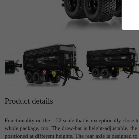
E
Es
Da
Co
M
Ma
Ab
Be
si
Co
Product details
Functionality on the 1:32 scale that is exceptionally clos
whole package, too. The draw-bar is height-adjustable, the
positioned at different heights. The rear axle is designed to