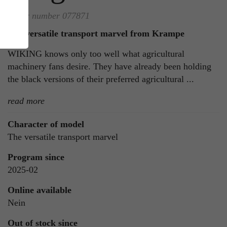
Order number 077871
The versatile transport marvel from Krampe
WIKING knows only too well what agricultural
machinery fans desire. They have already been holding
the black versions of their preferred agricultural ...
read more
ie
n
Character of model
The versatile transport marvel
Program since
2025-02
ls
Online available
Nein
Out of stock since