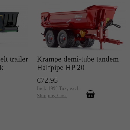
r
t trailer
Krampe demi-tube tandem
ck
Halfpipe HP 20
€72.95
Incl. 19% Tax
,
excl.
te
Shipping Cost