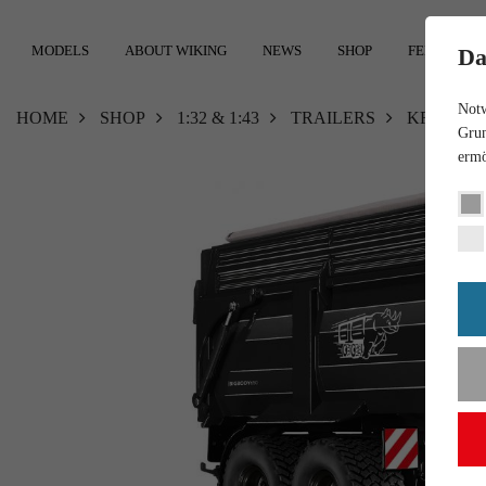
MODELS
ABOUT WIKING
NEWS
SHOP
FEEDBACK
Da
Notw
HOME
SHOP
1:32 & 1:43
TRAILERS
KRAMPE B
Grun
ermö