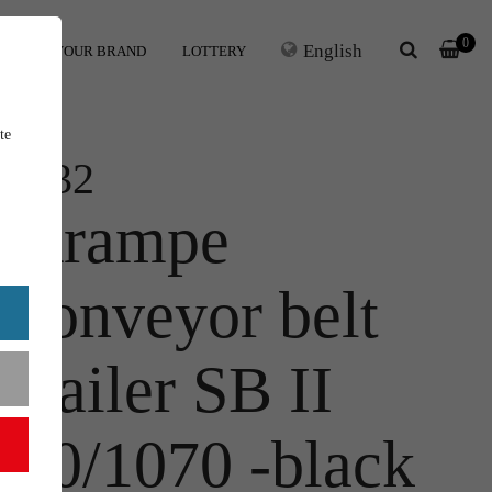
0
English
ERS
YOUR BRAND
LOTTERY
te
1:32
Krampe
conveyor belt
trailer SB II
30/1070 -black