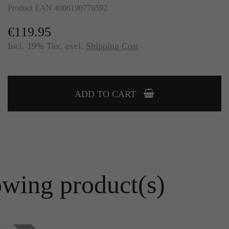
Product EAN 4006190776592
€119.95
Incl. 19% Tax
,
excl.
Shipping Cost
ADD TO CART
owing product(s)