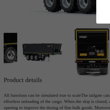
E
Es
Da
Co
M
Ma
Ab
Be
si
Co
Product details
All functions can be simulated true to scaleThe tailgate can
effortless unloading of the cargo. When the skip is closed, 
opening to improve the dosing of fine bulk goods. Moreover,