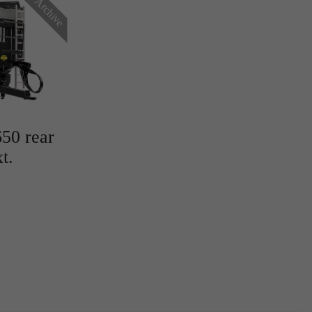
Archive
r
50 rear
t.
te