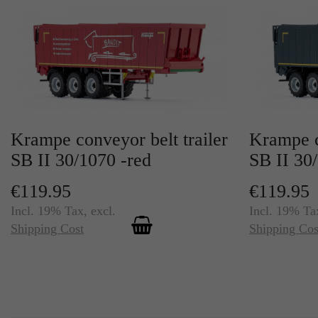
Krampe conveyor belt trailer
Krampe c
SB II 30/1070 -red
SB II 30
€119.95
€119.95
Incl. 19% Tax
,
excl.
Incl. 19% Ta
Shipping Cost
Shipping Cos