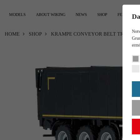
MODELS
ABOUT WIKING
NEWS
SHOP
FEEDBACK
Da
Notw
HOME
SHOP
KRAMPE CONVEYOR BELT TRAILER SB
Grun
ermö