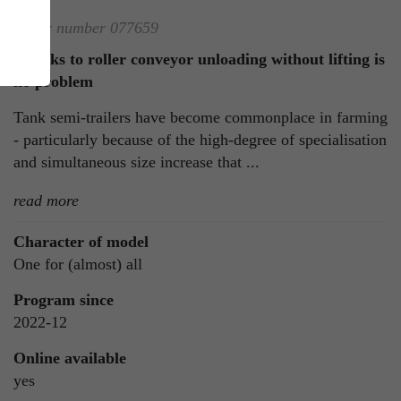
Order number 077659
Thanks to roller conveyor unloading without lifting is
no problem
Tank semi-trailers have become commonplace in farming
- particularly because of the high-degree of specialisation
and simultaneous size increase that ...
ie
read more
n
Character of model
One for (almost) all
Program since
ls
2022-12
Online available
yes