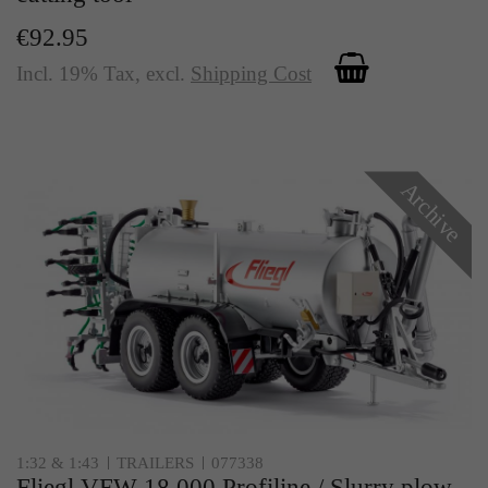
€92.95
Incl. 19% Tax
,
excl.
Shipping Cost
Archive
1:32 & 1:43
TRAILERS
077338
Fliegl VFW 18.000 Profiline / Slurry plow