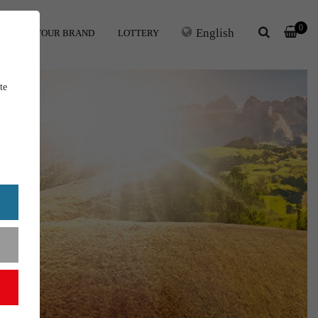
0
English
ERS
YOUR BRAND
LOTTERY
te