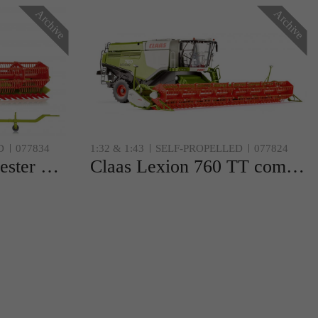
Archive
Archive
r
D
077834
1:32 & 1:43
SELF-PROPELLED
077824
Claas combine harvester Commandor 116 CS
Claas Lexion 760 TT combine w. V 1200 grain mower attachm.
te