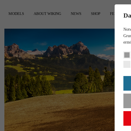
MODELS
ABOUT WIKING
NEWS
SHOP
FEEDBACK
Da
Notw
Grun
ermö