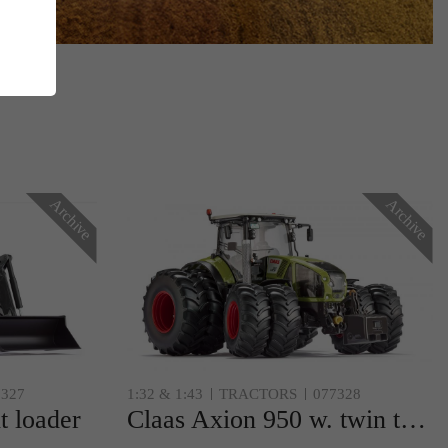
ie
Archive
Archive
n
ls
7327
1:32 & 1:43
TRACTORS
077328
t loader
Claas Axion 950 w. twin tyres