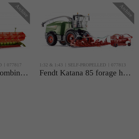
Archive
Archive
D
077817
1:32 & 1:43
SELF-PROPELLED
077813
Claas Tucano 570 combine with V 930 grain mower attachment
Fendt Katana 85 forage harvester