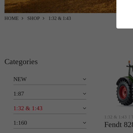
E
Es
HOME
SHOP
1:32 & 1:43
Da
Co
M
Ma
Categories
Ab
Be
si
NEW
Co
1:87
1:32 & 1:43
1:32 & 1:43
1:160
Fendt 82