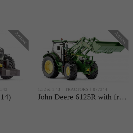
Archive
Archive
7343
1:32 & 1:43
TRACTORS
077344
014)
John Deere 6125R with front loader