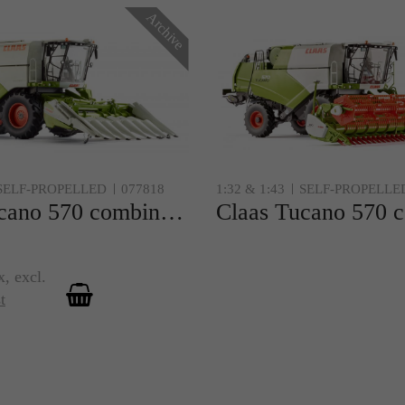
Archive
SELF-PROPELLED
077818
1:32 & 1:43
SELF-PROPELLE
Claas Tucano 570 combine w. Conspeed corn header 8-75
x
,
excl.
t