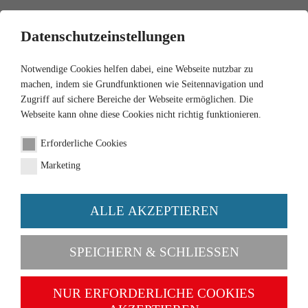
0
Datenschutzeinstellungen
Notwendige Cookies helfen dabei, eine Webseite nutzbar zu
machen, indem sie Grundfunktionen wie Seitennavigation und
Zugriff auf sichere Bereiche der Webseite ermöglichen. Die
Webseite kann ohne diese Cookies nicht richtig funktionieren.
1:160
Erforderliche Cookies
3 cars + 1 minibus VW
Marketing
Kombi Chevr.Malibu-Opel
Rekord-Käfer
ALLE AKZEPTIEREN
Order number 091005
SPEICHERN & SCHLIESSEN
NUR ERFORDERLICHE COOKIES