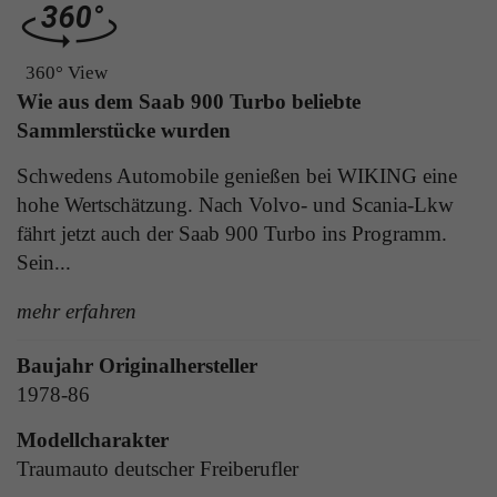
Laufzeit
1 Tag
die Benutzer-ID als verschlüsselten Wert (sog.
"hash-Wert") zum entsprechenden
Zweck
Aktiviert die Anzeige von Bannern
360° View
Datenbankeintrag des Nutzers.
Wie aus dem Saab 900 Turbo beliebte
Sammlerstücke wurden
Name
_ga
Name
PHPSESSID
Schwedens Automobile genießen bei WIKING eine
Anbieter
Google Analytics
hohe Wertschätzung. Nach Volvo- und Scania-Lkw
Anbieter
TYPO3
fährt jetzt auch der Saab 900 Turbo ins Programm.
Laufzeit
1 Jahr
Sein...
Laufzeit
Ende der Sitzung
Enthält eine zufallsgenerierte User-ID. Anhand
mehr erfahren
PHPs Standard Sitzungs Identifikation (nur für
dieser ID kann Google Analytics
Zweck
Administratoren relevant).
Zweck
wiederkehrende User auf dieser Website
Baujahr Originalhersteller
wiedererkennen und die Daten von früheren
Besuchen zusammenführen.
1978-86
Name
be_typo_user
Modellcharakter
Traumauto deutscher Freiberufler
Anbieter
TYPO3
Name
_gid