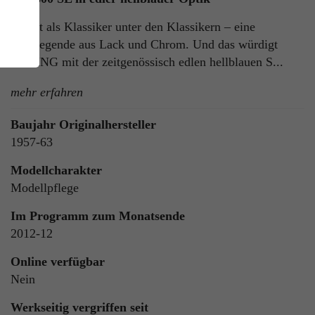
Er gilt als Klassiker unter den Klassikern – eine
Autolegende aus Lack und Chrom. Und das würdigt
WIKING mit der zeitgenössisch edlen hellblauen S...
mehr erfahren
Baujahr Originalhersteller
1957-63
ie
n
Modellcharakter
Modellpflege
Im Programm zum Monatsende
2012-12
ls
Online verfügbar
Nein
Werkseitig vergriffen seit