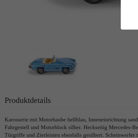
E
Es
Da
Co
M
Ma
Ab
Be
si
Co
Produktdetails
Karosserie mit Motorhaube hellblau, Inneneinrichtung sandg
Fahrgestell und Motorblock silber. Heckseitig Mercedes-Ben
Türgriffe und Zierleisten ebenfalls gesilbert. Scheinwerfer 