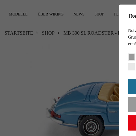
MODELLE
ÜBER WIKING
NEWS
SHOP
FEEDBACK
Da
Notw
STARTSEITE
SHOP
MB 300 SL ROADSTER - HELLB
Grun
ermö