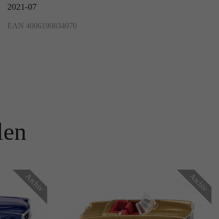
2021-07
EAN 4006190834070
len
Archiv
Archiv