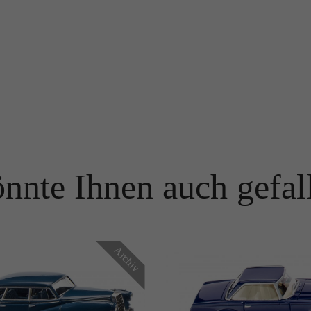
Name
PHPSESSID
Name
_ga
Anbieter
TYPO3
Anbieter
Google Analytics
Laufzeit
Ende der Sitzung
Laufzeit
1 Jahr
PHPs Standard Sitzungs Identifikation (nur für Administratoren
Zweck
relevant).
Enthält eine zufallsgenerierte User-ID. Anhand dieser ID kann
Google Analytics wiederkehrende User auf dieser Website
Zweck
wiedererkennen und die Daten von früheren Besuchen
nnte Ihnen auch gefal
zusammenführen.
Name
be_typo_user
Anbieter
TYPO3
Name
_gid
Laufzeit
Ende der Sitzung
Archiv
Anbieter
Google Analytics
Dieser Cookie teilt der Webseite mit, ob ein Besucher im Typo3-
Zweck
Backend angemeldet ist und die Rechte besitzt diese zu verwalten.
Laufzeit
24 Stunden