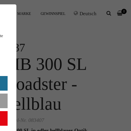
0
Deutsch
IHRE MARKE
GEWINNSPIEL
te
1:87
MB 300 SL
Roadster -
hellblau
Artikel-Nr. 083407
Der 300 SL in edler hellblauer Optik