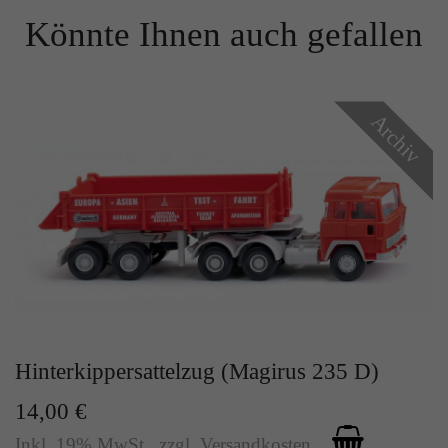
Zweck
Solange es gesetzt ist, werden bestimmte
Könnte Ihnen auch gefallen
Datenübertragungen unterbunden.
Archiv
Hinterkippersattelzug (Magirus 235 D)
14,00 €
Inkl. 19% MwSt.
,
zzgl.
Versandkosten