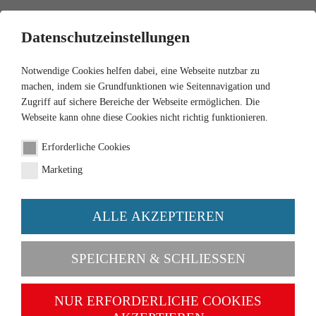
0
Datenschutzeinstellungen
Notwendige Cookies helfen dabei, eine Webseite nutzbar zu
machen, indem sie Grundfunktionen wie Seitennavigation und
Zugriff auf sichere Bereiche der Webseite ermöglichen. Die
Webseite kann ohne diese Cookies nicht richtig funktionieren.
1:87
Erforderliche Cookies
Hinterkippersattelzug
Marketing
(MAN) "Walhalla Kalk"
ALLE AKZEPTIEREN
Artikel-Nr. 067707
SPEICHERN & SCHLIESSEN
NUR ERFORDERLICHE COOKIES