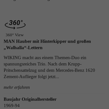
Laufzeit
1 Tag
die Benutzer-ID als verschlüsselten Wert (sog.
"hash-Wert") zum entsprechenden
Zweck
Aktiviert die Anzeige von Bannern
Datenbankeintrag des Nutzers.
Name
_ga
360° View
Name
PHPSESSID
MAN Hauber mit Hinterkipper und großen
Anbieter
Google Analytics
„Walhalla“-Lettern
Anbieter
TYPO3
Laufzeit
1 Jahr
WIKING macht aus einem Themen-Duo ein
Laufzeit
Ende der Sitzung
spannungsreiches Trio. Nach dem Krupp-
Enthält eine zufallsgenerierte User-ID. Anhand
PHPs Standard Sitzungs Identifikation (nur für
dieser ID kann Google Analytics
Pritschensattelzug und dem Mercedes-Benz 1620
Zweck
Administratoren relevant).
Zweck
wiederkehrende User auf dieser Website
Zement-Auflieger folgt jetzt...
wiedererkennen und die Daten von früheren
Besuchen zusammenführen.
mehr erfahren
Name
be_typo_user
Baujahr Originalhersteller
1969-94
Anbieter
TYPO3
Name
_gid