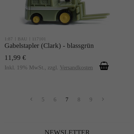
1:87
BAU
117101
Gabelstapler (Clark) - blassgrün
11,99 €
Inkl. 19% MwSt.
,
zzgl.
Versandkosten
5
6
7
8
9
NEWSLETTER