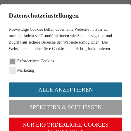
0
Datenschutzeinstellungen
Notwendige Cookies helfen dabei, eine Webseite nutzbar zu
machen, indem sie Grundfunktionen wie Seitennavigation und
Zugriff auf sichere Bereiche der Webseite ermöglichen. Die
Webseite kann ohne diese Cookies nicht richtig funktionieren.
1:87
Erforderliche Cookies
Camper van (VW
Marketing
T4/Karmann) "Colorado"
ALLE AKZEPTIEREN
Order number 026803
SPEICHERN & SCHLIESSEN
NUR ERFORDERLICHE COOKIES