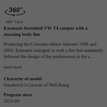
Laufzeit
1 Tag
die Benutzer-ID als verschlüsselten Wert (sog.
"hash-Wert") zum entsprechenden
Zweck
Aktiviert die Anzeige von Bannern
Datenbankeintrag des Nutzers.
360° View
Karmann furnished VW T4 camper with a
Name
_ga
stunning body line
Name
PHPSESSID
Anbieter
Google Analytics
Producing the Colorado edition between 1996 and
Anbieter
TYPO3
2003, Karmann managed to craft a line that seamlessly
Laufzeit
1 Jahr
followed the design of the predecessors in the s...
Laufzeit
Ende der Sitzung
Enthält eine zufallsgenerierte User-ID. Anhand
read more
PHPs Standard Sitzungs Identifikation (nur für
dieser ID kann Google Analytics
Zweck
Administratoren relevant).
Zweck
wiederkehrende User auf dieser Website
Character of model
wiedererkennen und die Daten von früheren
Besuchen zusammenführen.
Osnabrück’s Caravan of Well-Being
Name
be_typo_user
Program since
2023-04
Anbieter
TYPO3
Name
_gid