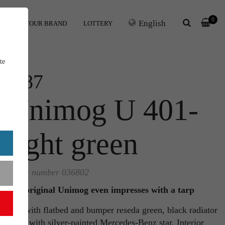
0
English
ERS
YOUR BRAND
LOTTERY
te
1:87
Unimog U 401-
light green
Order number 036802
The original Unimog even impresses with a tarp
Cab with flatbed and bumper reseda green, black radiator
grille with silver-painted Mercedes-Benz star. Interior