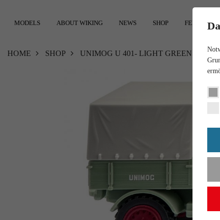
MODELS
ABOUT WIKING
NEWS
SHOP
FEEDBACK
Da
Notw
HOME
SHOP
UNIMOG U 401- LIGHT GREEN
Grun
ermö