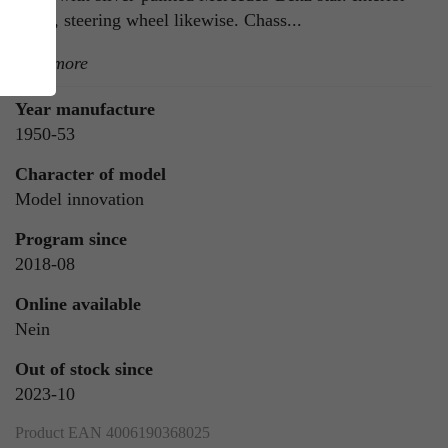
black, steering wheel likewise. Chass...
read more
Year manufacture
1950-53
Character of model
Model innovation
ie
n
Program since
2018-08
Online available
Nein
ls
Out of stock since
2023-10
Product EAN 4006190368025