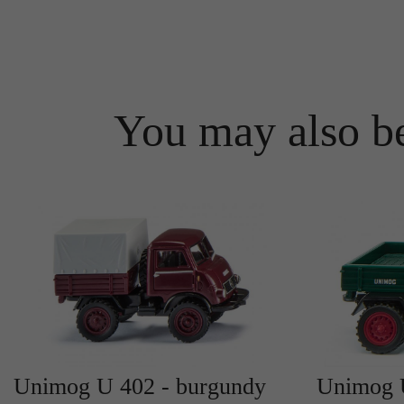
You may also be
Unimog U 402 - burgundy
Unimog U