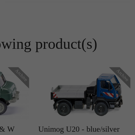
owing product(s)
Archive
Archive
 & W
Unimog U20 - blue/silver