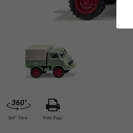
E
Es
Da
Co
M
Ma
Ab
Be
si
Co
360° View
Print Page