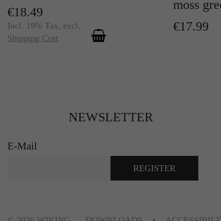
moss gre
€18.49
€17.99
Incl. 19% Tax
,
excl.
Shipping Cost
NEWSLETTER
E-Mail
REGISTER
© 2026 WIKING
DOWNLOADS
ACCESSIBIL