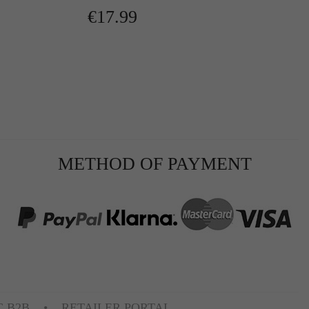
€17.99
r
METHOD OF PAYMENT
te
C B2B
RETAILER PORTAL