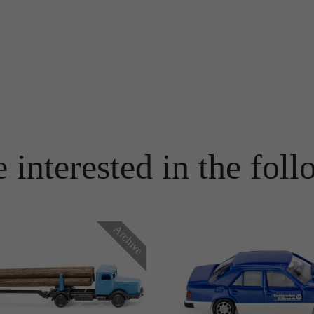
Name
PHPSESSID
Name
_ga
Anbieter
TYPO3
Anbieter
Google Analytics
Laufzeit
Ende der Sitzung
Laufzeit
1 Jahr
PHPs Standard Sitzungs Identifikation (nur für Administratoren
Zweck
relevant).
Enthält eine zufallsgenerierte User-ID. Anhand dieser ID kann
Google Analytics wiederkehrende User auf dieser Website
Zweck
 interested in the foll
wiedererkennen und die Daten von früheren Besuchen
zusammenführen.
Name
be_typo_user
Anbieter
TYPO3
Archive
Name
_gid
Laufzeit
Ende der Sitzung
Anbieter
Google Analytics
Dieser Cookie teilt der Webseite mit, ob ein Besucher im Typo3-
Zweck
Backend angemeldet ist und die Rechte besitzt diese zu verwalten.
Laufzeit
24 Stunden