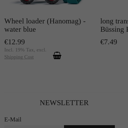
Wheel loader (Hanomag) -
long tra
water blue
Büssing 
€12.99
€7.49
Incl. 19% Tax
,
excl.
Shipping Cost
NEWSLETTER
E-Mail