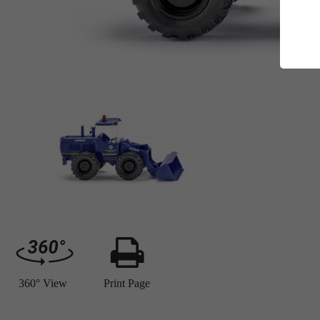
E
Es
Da
Co
M
Ma
Ab
Be
si
Co
360° View
Print Page