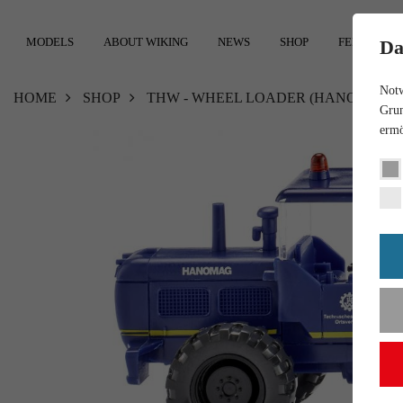
MODELS
ABOUT WIKING
NEWS
SHOP
FEEDBACK
Da
Notw
HOME
SHOP
THW - WHEEL LOADER (HANOMAG)
Grun
ermö