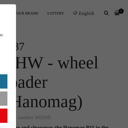
0
English
ERS
YOUR BRAND
LOTTERY
te
1:87
THW - wheel
loader
(Hanomag)
Order number 065109
Rescue and clearance: the Hanomag B11 in the