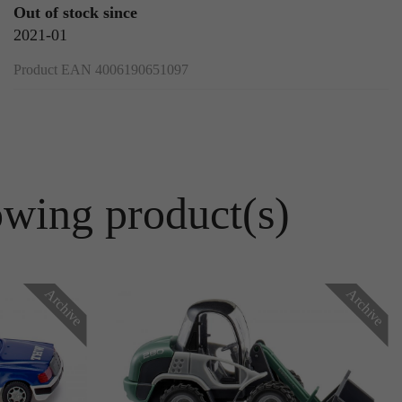
Out of stock since
2021-01
Product EAN 4006190651097
owing product(s)
Archive
Archive