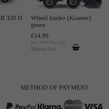
B 320 D
Wheel loader (Kramer)
green
€14.99
Incl. 19% Tax
,
excl.
r
Shipping Cost
te
METHOD OF PAYMENT