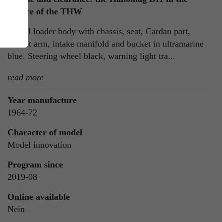
service of the THW
Wheel loader body with chassis, seat, Cardan part,
bucket arm, intake manifold and bucket in ultramarine
blue. Steering wheel black, warning light tra...
read more
Year manufacture
ie
1964-72
n
Character of model
Model innovation
Program since
ls
2019-08
Online available
Nein