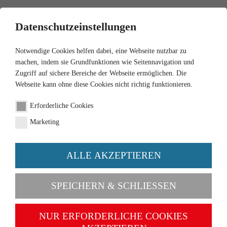
0
Datenschutzeinstellungen
Notwendige Cookies helfen dabei, eine Webseite nutzbar zu
machen, indem sie Grundfunktionen wie Seitennavigation und
Zugriff auf sichere Bereiche der Webseite ermöglichen. Die
Webseite kann ohne diese Cookies nicht richtig funktionieren.
1:87
Erforderliche Cookies
THW crane truck (Krupp
Marketing
806)
ALLE AKZEPTIEREN
Order number 069323
SPEICHERN & SCHLIESSEN
NUR ERFORDERLICHE COOKIES