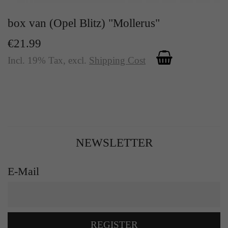
box van (Opel Blitz) "Mollerus"
€21.99
Incl. 19% Tax
,
excl.
Shipping Cost
NEWSLETTER
E-Mail
REGISTER