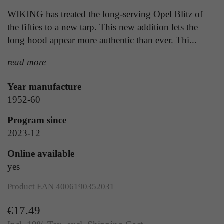
Laufzeit
1 Tag
die Benutzer-ID als verschlüsselten Wert (sog.
WIKING has treated the long-serving Opel Blitz of
"hash-Wert") zum entsprechenden
Zweck
Aktiviert die Anzeige von Bannern
the fifties to a new tarp. This new addition lets the
Datenbankeintrag des Nutzers.
long hood appear more authentic than ever. Thi...
read more
Name
_ga
Name
PHPSESSID
Year manufacture
Anbieter
Google Analytics
Anbieter
TYPO3
1952-60
Laufzeit
1 Jahr
Laufzeit
Ende der Sitzung
Program since
Enthält eine zufallsgenerierte User-ID. Anhand
2023-12
PHPs Standard Sitzungs Identifikation (nur für
dieser ID kann Google Analytics
Zweck
Administratoren relevant).
Online available
Zweck
wiederkehrende User auf dieser Website
wiedererkennen und die Daten von früheren
yes
Besuchen zusammenführen.
Product EAN 4006190352031
Name
be_typo_user
€17.49
Anbieter
TYPO3
Name
_gid