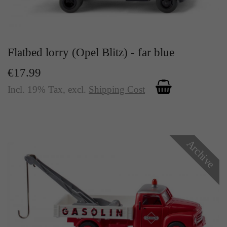
Zweck
Solange es gesetzt ist, werden bestimmte
Datenübertragungen unterbunden.
Flatbed lorry (Opel Blitz) - far blue
€17.99
Incl. 19% Tax
,
excl.
Shipping Cost
Archive