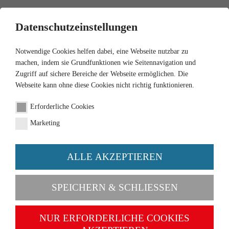
0
Datenschutzeinstellungen
Notwendige Cookies helfen dabei, eine Webseite nutzbar zu
machen, indem sie Grundfunktionen wie Seitennavigation und
Zugriff auf sichere Bereiche der Webseite ermöglichen. Die
Webseite kann ohne diese Cookies nicht richtig funktionieren.
1:87
Erforderliche Cookies
Flatbed lorry (Opel Blitz)
Marketing
"Dunlop"
ALLE AKZEPTIEREN
Order number 035203
SPEICHERN & SCHLIESSEN
NUR ERFORDERLICHE COOKIES