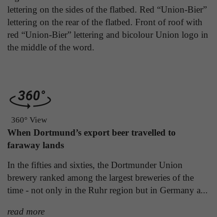
Laufzeit
1 Tag
lettering on the sides of the flatbed. Red “Union-Bier”
die Benutzer-ID als verschlüsselten Wert (sog.
lettering on the rear of the flatbed. Front of roof with
"hash-Wert") zum entsprechenden
Zweck
Aktiviert die Anzeige von Bannern
Datenbankeintrag des Nutzers.
red “Union-Bier” lettering and bicolour Union logo in
the middle of the word.
Name
_ga
Name
PHPSESSID
Anbieter
Google Analytics
Anbieter
TYPO3
Laufzeit
1 Jahr
Laufzeit
Ende der Sitzung
360° View
Enthält eine zufallsgenerierte User-ID. Anhand
When Dortmund’s export beer travelled to
PHPs Standard Sitzungs Identifikation (nur für
dieser ID kann Google Analytics
Zweck
faraway lands
Administratoren relevant).
Zweck
wiederkehrende User auf dieser Website
wiedererkennen und die Daten von früheren
In the fifties and sixties, the Dortmunder Union
Besuchen zusammenführen.
brewery ranked among the largest breweries of the
Name
be_typo_user
time - not only in the Ruhr region but in Germany a...
Anbieter
TYPO3
read more
Name
_gid