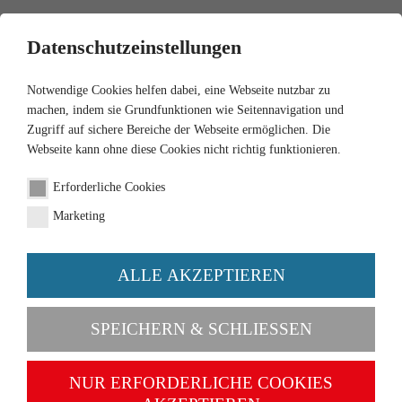
0
Datenschutzeinstellungen
Notwendige Cookies helfen dabei, eine Webseite nutzbar zu
machen, indem sie Grundfunktionen wie Seitennavigation und
Zugriff auf sichere Bereiche der Webseite ermöglichen. Die
Webseite kann ohne diese Cookies nicht richtig funktionieren.
1:87
Erforderliche Cookies
Flatbed truck (MB LP
Marketing
333) "Dortmunder Union"
ALLE AKZEPTIEREN
Order number 042903
SPEICHERN & SCHLIESSEN
NUR ERFORDERLICHE COOKIES