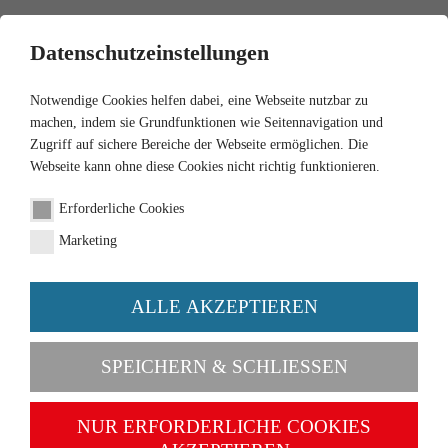
0
Datenschutzeinstellungen
Notwendige Cookies helfen dabei, eine Webseite nutzbar zu
machen, indem sie Grundfunktionen wie Seitennavigation und
Zugriff auf sichere Bereiche der Webseite ermöglichen. Die
Webseite kann ohne diese Cookies nicht richtig funktionieren.
1:87
Erforderliche Cookies
Flatbed truck (Henschel
Marketing
HS 14/16) -
ALLE AKZEPTIEREN
Order number 041703
SPEICHERN & SCHLIESSEN
NUR ERFORDERLICHE COOKIES