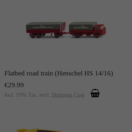
Zweck
Solange es gesetzt ist, werden bestimmte
Datenübertragungen unterbunden.
Flatbed road train (Henschel HS 14/16)
€29.99
Incl. 19% Tax
,
excl.
Shipping Cost