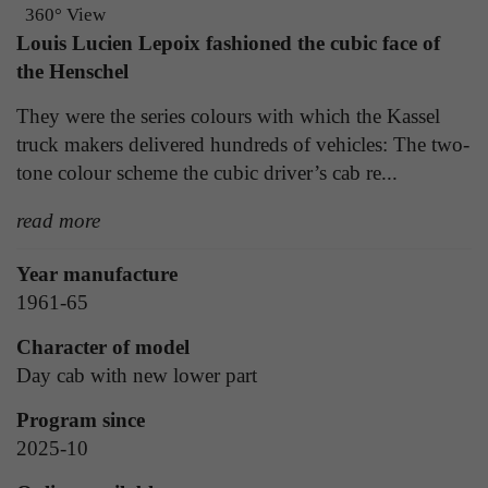
Laufzeit
1 Tag
360° View
die Benutzer-ID als verschlüsselten Wert (sog.
Louis Lucien Lepoix fashioned the cubic face of
"hash-Wert") zum entsprechenden
Zweck
Aktiviert die Anzeige von Bannern
the Henschel
Datenbankeintrag des Nutzers.
They were the series colours with which the Kassel
truck makers delivered hundreds of vehicles: The two-
Name
_ga
Name
PHPSESSID
tone colour scheme the cubic driver’s cab re...
Anbieter
Google Analytics
Anbieter
TYPO3
read more
Laufzeit
1 Jahr
Laufzeit
Ende der Sitzung
Year manufacture
Enthält eine zufallsgenerierte User-ID. Anhand
1961-65
PHPs Standard Sitzungs Identifikation (nur für
dieser ID kann Google Analytics
Zweck
Administratoren relevant).
Zweck
wiederkehrende User auf dieser Website
Character of model
wiedererkennen und die Daten von früheren
Day cab with new lower part
Besuchen zusammenführen.
Program since
Name
be_typo_user
2025-10
Anbieter
TYPO3
Name
_gid