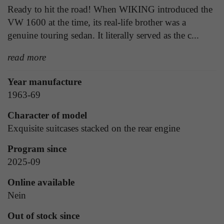
Laufzeit
1 Tag
Ready to hit the road! When WIKING introduced the
die Benutzer-ID als verschlüsselten Wert (sog.
VW 1600 at the time, its real-life brother was a
"hash-Wert") zum entsprechenden
Zweck
Aktiviert die Anzeige von Bannern
Datenbankeintrag des Nutzers.
genuine touring sedan. It literally served as the c...
read more
Name
_ga
Name
PHPSESSID
Year manufacture
Anbieter
Google Analytics
1963-69
Anbieter
TYPO3
Laufzeit
1 Jahr
Character of model
Laufzeit
Ende der Sitzung
Exquisite suitcases stacked on the rear engine
Enthält eine zufallsgenerierte User-ID. Anhand
PHPs Standard Sitzungs Identifikation (nur für
dieser ID kann Google Analytics
Zweck
Program since
Administratoren relevant).
Zweck
wiederkehrende User auf dieser Website
2025-09
wiedererkennen und die Daten von früheren
Besuchen zusammenführen.
Online available
Nein
Name
be_typo_user
Out of stock since
Anbieter
TYPO3
Name
_gid