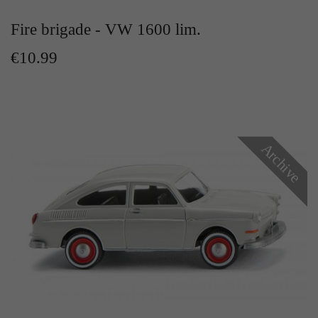
Zweck
Solange es gesetzt ist, werden bestimmte
Fire brigade - VW 1600 lim.
Datenübertragungen unterbunden.
€10.99
Archive