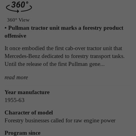
Laufzeit
1 Tag
die Benutzer-ID als verschlüsselten Wert (sog.
"hash-Wert") zum entsprechenden
Zweck
Aktiviert die Anzeige von Bannern
360° View
Datenbankeintrag des Nutzers.
• Pullman tractor unit marks a forestry product
offensive
Name
_ga
Name
PHPSESSID
It once embodied the first cab-over tractor unit that
Anbieter
Google Analytics
Mercedes-Benz dedicated to forestry transport tasks.
Anbieter
TYPO3
Until the release of the first Pullman gene...
Laufzeit
1 Jahr
Laufzeit
Ende der Sitzung
read more
Enthält eine zufallsgenerierte User-ID. Anhand
PHPs Standard Sitzungs Identifikation (nur für
dieser ID kann Google Analytics
Zweck
Year manufacture
Administratoren relevant).
Zweck
wiederkehrende User auf dieser Website
1955-63
wiedererkennen und die Daten von früheren
Besuchen zusammenführen.
Character of model
Name
be_typo_user
Forestry businesses called for raw engine power
Anbieter
TYPO3
Program since
Name
_gid