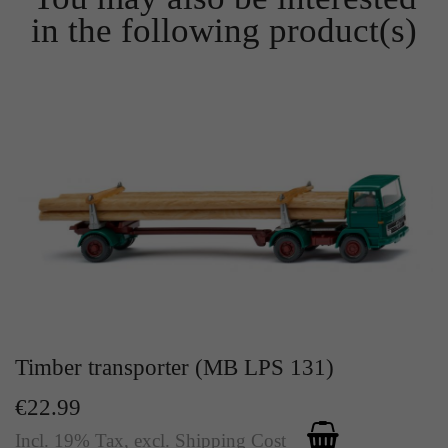
Zweck
Solange es gesetzt ist, werden bestimmte
in the following product(s)
Datenübertragungen unterbunden.
Timber transporter (MB LPS 131)
€22.99
Incl. 19% Tax
,
excl.
Shipping Cost