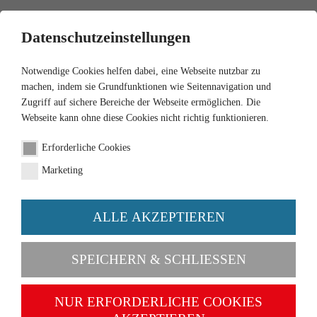
0
Datenschutzeinstellungen
Notwendige Cookies helfen dabei, eine Webseite nutzbar zu
machen, indem sie Grundfunktionen wie Seitennavigation und
Zugriff auf sichere Bereiche der Webseite ermöglichen. Die
Webseite kann ohne diese Cookies nicht richtig funktionieren.
1:87
Erforderliche Cookies
Log transporter (MB
Marketing
Pullman) - moss green
ALLE AKZEPTIEREN
Order number 039014
SPEICHERN & SCHLIESSEN
NUR ERFORDERLICHE COOKIES