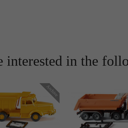
Name
PHPSESSID
Name
_ga
Anbieter
TYPO3
Anbieter
Google Analytics
Laufzeit
Ende der Sitzung
Laufzeit
1 Jahr
PHPs Standard Sitzungs Identifikation (nur für Administratoren
Zweck
relevant).
Enthält eine zufallsgenerierte User-ID. Anhand dieser ID kann
 interested in the foll
Google Analytics wiederkehrende User auf dieser Website
Zweck
wiedererkennen und die Daten von früheren Besuchen
zusammenführen.
Name
be_typo_user
Archive
Anbieter
TYPO3
Name
_gid
Laufzeit
Ende der Sitzung
Anbieter
Google Analytics
Dieser Cookie teilt der Webseite mit, ob ein Besucher im Typo3-
Zweck
Backend angemeldet ist und die Rechte besitzt diese zu verwalten.
Laufzeit
24 Stunden