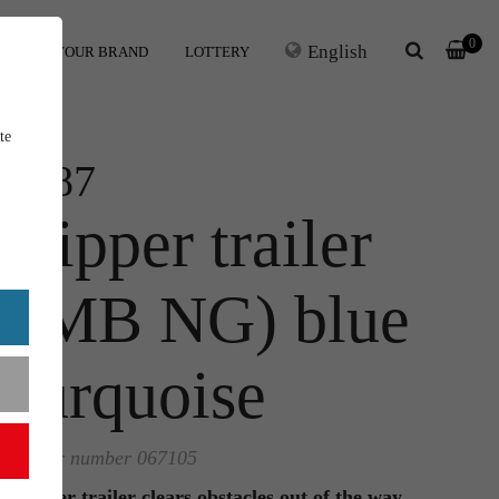
0
English
ERS
YOUR BRAND
LOTTERY
te
1:87
Tipper trailer
(MB NG) blue
turquoise
Order number 067105
Tipper trailer clears obstacles out of the way