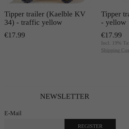
Tipper trailer (Kaelble KV
Tipper tr
34) - traffic yellow
- yellow
€17.99
€17.99
Incl. 19% Ta
Shipping Cos
NEWSLETTER
E-Mail
REGISTER