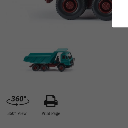
E
Es
Da
Co
M
Ma
Ab
Be
si
Co
360° View
Print Page