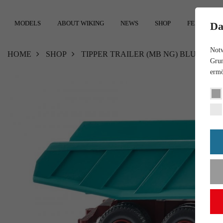
MODELS
ABOUT WIKING
NEWS
SHOP
FEEDBACK
Da
Notw
HOME
SHOP
TIPPER TRAILER (MB NG) BLUE TUR
Grun
ermö