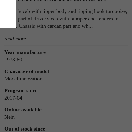
Driver's cab with tipper body and tipping hook turquoise,
lower part of driver's cab with bumper and fenders in
black. Chassis with cardan part and wh...
read more
Year manufacture
1973-80
ie
n
Character of model
Model innovation
Program since
2017-04
ls
Online available
Nein
Out of stock since