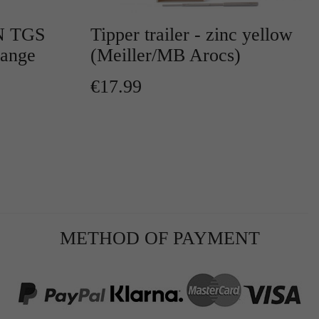
AN TGS
Tipper trailer - zinc yellow
range
(Meiller/MB Arocs)
€17.99
r
te
METHOD OF PAYMENT