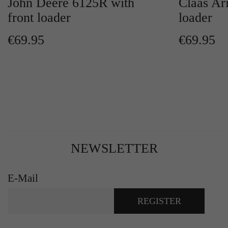
John Deere 6125R with
Claas Ar
front loader
loader
€69.95
€69.95
NEWSLETTER
E-Mail
REGISTER