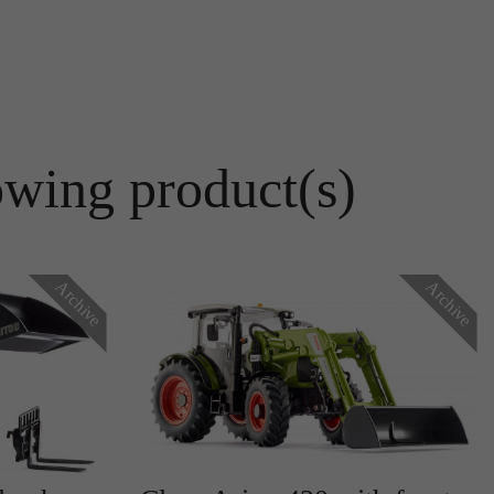
owing product(s)
r
Archive
Archive
te