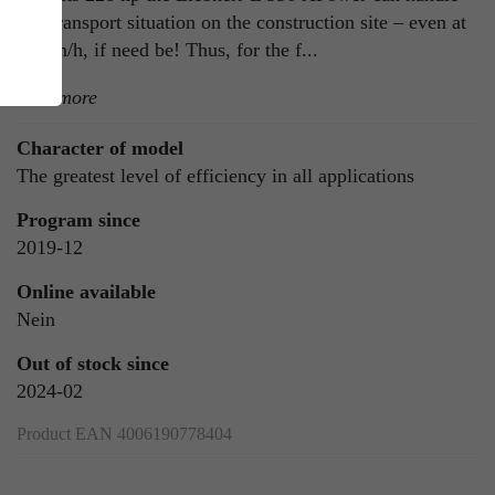
any transport situation on the construction site – even at
40 km/h, if need be! Thus, for the f...
read more
Character of model
The greatest level of efficiency in all applications
Program since
ie
2019-12
n
Online available
Nein
Out of stock since
ls
2024-02
Product EAN 4006190778404