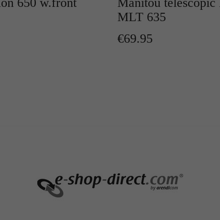
ion 650 w.front
Manitou telescopic 
MLT 635
€69.95