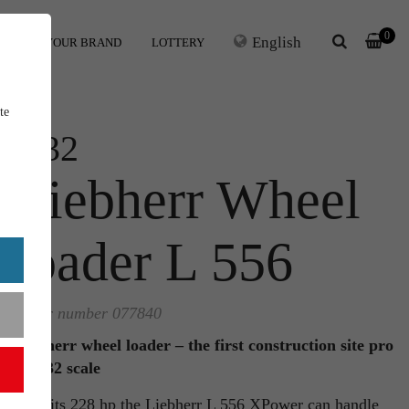
0
English
ERS
YOUR BRAND
LOTTERY
te
1:32
Liebherr Wheel
loader L 556
Order number 077840
Liebherr wheel loader – the first construction site pro
in 1:32 scale
With its 228 hp the Liebherr L 556 XPower can handle