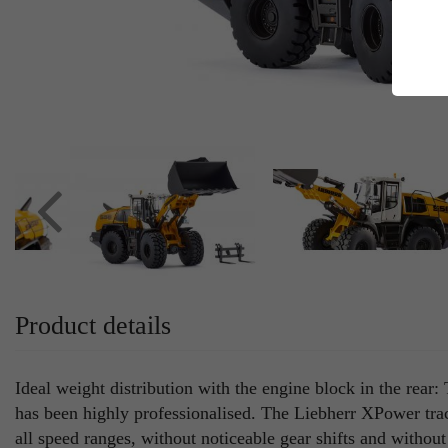
E
Es
Da
Co
M
Ma
Ab
Be
si
Co
Product details
Ideal weight distribution with the engine block in the rear:
has been highly professionalised. The Liebherr XPower tract
all speed ranges, without noticeable gear shifts and withou