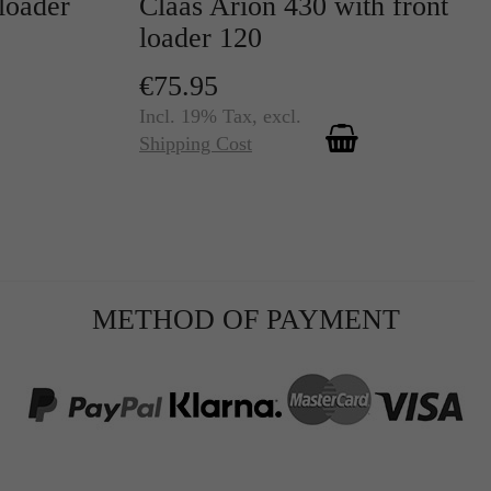
loader
Claas Arion 430 with front
loader 120
€75.95
Incl. 19% Tax
,
excl.
Shipping Cost
METHOD OF PAYMENT