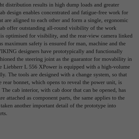
ht distribution results in high dump loads and greater
Name
PHPSESSID
ab design enables concentrated and fatigue-free work for
Name
_ga
eat are aligned to each other and form a single, ergonomic
Anbieter
TYPO3
ab offer outstanding all-round visibility of the work
Anbieter
Google Analytics
Laufzeit
Ende der Sitzung
s optimised for visibility, and the rear-view camera linked
Thus maximum safety is ensured for man, machine and the
Laufzeit
1 Jahr
PHPs Standard Sitzungs Identifikation (nur für Administratoren
IKING designers have prototypically and functionally
Zweck
relevant).
Enthält eine zufallsgenerierte User-ID. Anhand dieser ID kann
hioned the steering joint as the guarantor for movability in
Google Analytics wiederkehrende User auf dieser Website
the Liebherr L 556 XPower is equipped with a high-volume
Zweck
wiedererkennen und die Daten von früheren Besuchen
lly. The tools are designed with a change system, so that
zusammenführen.
Name
be_typo_user
e rear bonnet, which opens to reveal the power unit, is
n. The cab interior, with cab door that can be opened, has
Anbieter
TYPO3
 are attached as component parts, the same applies to the
Name
_gid
aken another important detail of the prototype into
Laufzeit
Ende der Sitzung
rts.
Anbieter
Google Analytics
Dieser Cookie teilt der Webseite mit, ob ein Besucher im Typo3-
Zweck
Backend angemeldet ist und die Rechte besitzt diese zu verwalten.
Laufzeit
24 Stunden