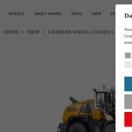
MODELS
ABOUT WIKING
NEWS
SHOP
FEEDBACK
Da
Notw
HOME
SHOP
LIEBHERR WHEEL LOADER L 556
Grun
ermö