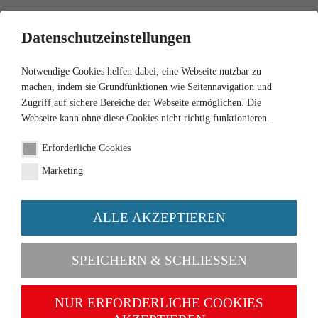
0
Datenschutzeinstellungen
Notwendige Cookies helfen dabei, eine Webseite nutzbar zu
machen, indem sie Grundfunktionen wie Seitennavigation und
Zugriff auf sichere Bereiche der Webseite ermöglichen. Die
Webseite kann ohne diese Cookies nicht richtig funktionieren.
1:87
Erforderliche Cookies
Box truck (Magirus Sirius)
Marketing
"Müller's Mühle"
ALLE AKZEPTIEREN
Order number 054049
SPEICHERN & SCHLIESSEN
NUR ERFORDERLICHE COOKIES