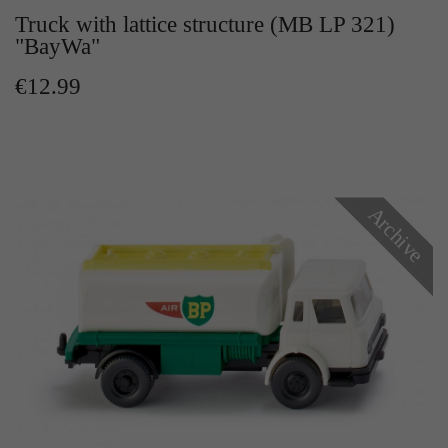
Zweck
Solange es gesetzt ist, werden bestimmte
Truck with lattice structure (MB LP 321)
Datenübertragungen unterbunden.
"BayWa"
€12.99
Archive