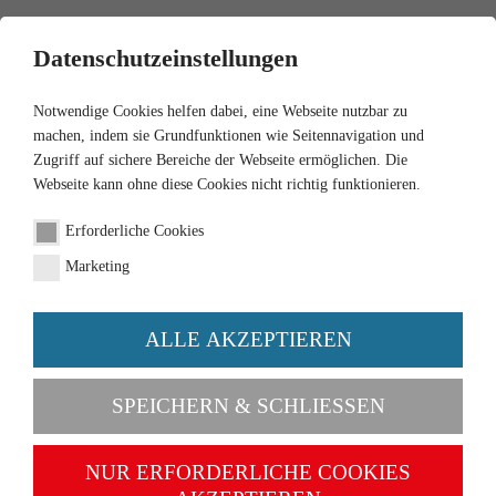
0
Datenschutzeinstellungen
Notwendige Cookies helfen dabei, eine Webseite nutzbar zu
machen, indem sie Grundfunktionen wie Seitennavigation und
Zugriff auf sichere Bereiche der Webseite ermöglichen. Die
Webseite kann ohne diese Cookies nicht richtig funktionieren.
1:87
Erforderliche Cookies
Street cleaner - Hako
Marketing
Citymaster 1750
ALLE AKZEPTIEREN
Order number 065704
SPEICHERN & SCHLIESSEN
NUR ERFORDERLICHE COOKIES