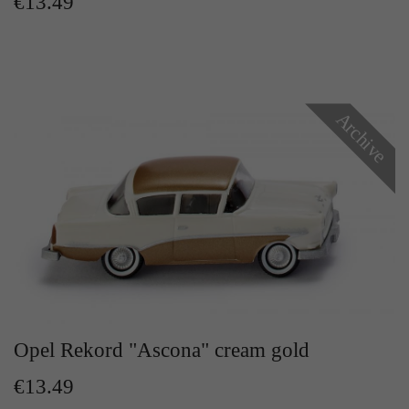
€13.49
Zweck
Solange es gesetzt ist, werden bestimmte
Datenübertragungen unterbunden.
Archive
Opel Rekord "Ascona" cream gold
€13.49