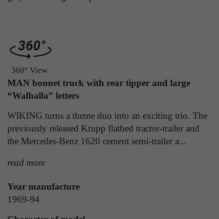
Laufzeit
1 Tag
die Benutzer-ID als verschlüsselten Wert (sog.
"hash-Wert") zum entsprechenden
Zweck
Aktiviert die Anzeige von Bannern
Datenbankeintrag des Nutzers.
Name
_ga
360° View
Name
PHPSESSID
MAN bonnet truck with rear tipper and large
Anbieter
Google Analytics
“Walhalla” letters
Anbieter
TYPO3
Laufzeit
1 Jahr
WIKING turns a theme duo into an exciting trio. The
Laufzeit
Ende der Sitzung
previously released Krupp flatbed tractor-trailer and
Enthält eine zufallsgenerierte User-ID. Anhand
PHPs Standard Sitzungs Identifikation (nur für
dieser ID kann Google Analytics
the Mercedes-Benz 1620 cement semi-trailer a...
Zweck
Administratoren relevant).
Zweck
wiederkehrende User auf dieser Website
wiedererkennen und die Daten von früheren
read more
Besuchen zusammenführen.
Year manufacture
Name
be_typo_user
1969-94
Anbieter
TYPO3
Name
_gid