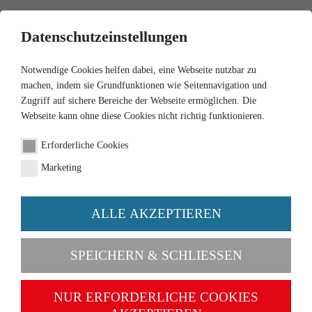
0
Datenschutzeinstellungen
Notwendige Cookies helfen dabei, eine Webseite nutzbar zu
machen, indem sie Grundfunktionen wie Seitennavigation und
Zugriff auf sichere Bereiche der Webseite ermöglichen. Die
Webseite kann ohne diese Cookies nicht richtig funktionieren.
1:87
Erforderliche Cookies
Rear tipper semi-truck
Marketing
(MAN) "Walhalla Kalk"
ALLE AKZEPTIEREN
Order number 067707
SPEICHERN & SCHLIESSEN
NUR ERFORDERLICHE COOKIES