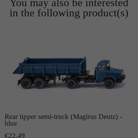
You may also be interested
Zweck
Solange es gesetzt ist, werden bestimmte
in the following product(s)
Datenübertragungen unterbunden.
Rear tipper semi-truck (Magirus Deutz) -
blue
€22.49