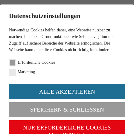
0
Datenschutzeinstellungen
Notwendige Cookies helfen dabei, eine Webseite nutzbar zu
machen, indem sie Grundfunktionen wie Seitennavigation und
Zugriff auf sichere Bereiche der Webseite ermöglichen. Die
Webseite kann ohne diese Cookies nicht richtig funktionieren.
1:87
Erforderliche Cookies
Beverages truck (MB L
Marketing
3500) "Bluna"
ALLE AKZEPTIEREN
Order number 057002
SPEICHERN & SCHLIESSEN
NUR ERFORDERLICHE COOKIES