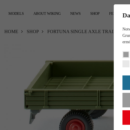
MODELS
ABOUT WIKING
NEWS
SHOP
FEEDBACK
Da
Notw
HOME
SHOP
FORTUNA SINGLE AXLE TRAILER R
Grun
ermö