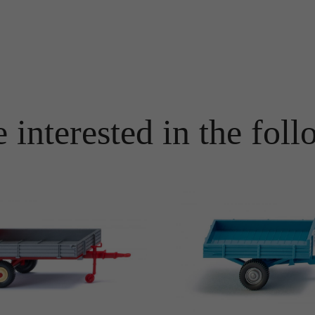
Name
PHPSESSID
Name
_ga
Anbieter
TYPO3
Anbieter
Google Analytics
Laufzeit
Ende der Sitzung
Laufzeit
1 Jahr
PHPs Standard Sitzungs Identifikation (nur für Administratoren
Zweck
 interested in the foll
relevant).
Enthält eine zufallsgenerierte User-ID. Anhand dieser ID kann
Google Analytics wiederkehrende User auf dieser Website
Zweck
wiedererkennen und die Daten von früheren Besuchen
zusammenführen.
Name
be_typo_user
Anbieter
TYPO3
Name
_gid
Laufzeit
Ende der Sitzung
Anbieter
Google Analytics
Dieser Cookie teilt der Webseite mit, ob ein Besucher im Typo3-
Zweck
Backend angemeldet ist und die Rechte besitzt diese zu verwalten.
Laufzeit
24 Stunden