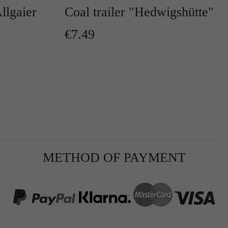
Allgaier
Coal trailer "Hedwigshütte"
€7.49
r
METHOD OF PAYMENT
te