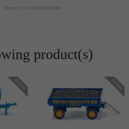
Product EAN 4006190887380
owing product(s)
Archive
Archive