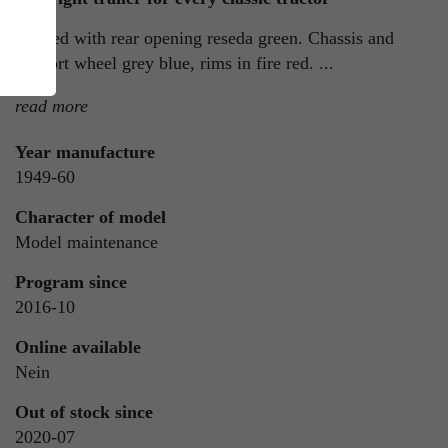
Flatbed with rear opening reseda green. Chassis and
support wheel grey blue, rims in fire red. ...
read more
Year manufacture
1949-60
ie
Character of model
n
Model maintenance
Program since
2016-10
ls
Online available
Nein
Out of stock since
2020-07