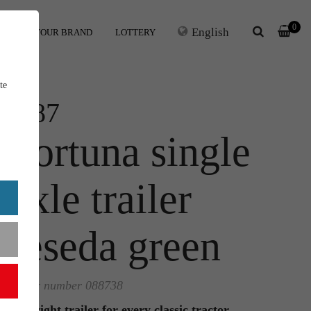
0
English
ERS
YOUR BRAND
LOTTERY
te
1:87
Fortuna single
axle trailer
reseda green
Order number 088738
The right trailer for every classic tractor