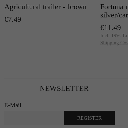
Agricultural trailer - brown
Fortuna 
silver/ca
€7.49
€11.49
Incl. 19% Ta
Shipping Cos
NEWSLETTER
E-Mail
REGISTER