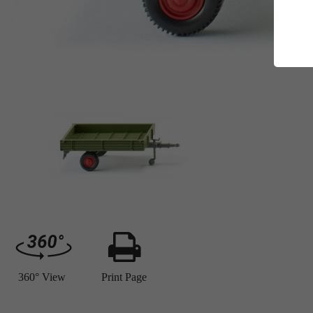
E
Es
Da
Co
M
Ma
Ab
Be
si
Co
360° View
Print Page