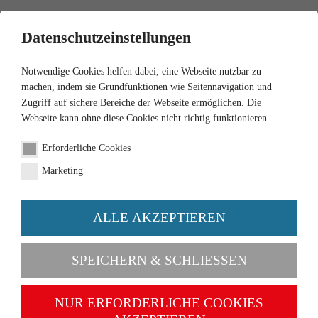
0
Datenschutzeinstellungen
Notwendige Cookies helfen dabei, eine Webseite nutzbar zu
machen, indem sie Grundfunktionen wie Seitennavigation und
Zugriff auf sichere Bereiche der Webseite ermöglichen. Die
Webseite kann ohne diese Cookies nicht richtig funktionieren.
1:87
Erforderliche Cookies
Ford Sierra XR 4i -
Marketing
mercury grey metallic
ALLE AKZEPTIEREN
Order number 020449
SPEICHERN & SCHLIESSEN
NUR ERFORDERLICHE COOKIES