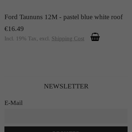
Ford Taununs 12M - pastel blue white roof
€16.49
Incl. 19% Tax
,
excl.
Shipping Cost
NEWSLETTER
E-Mail