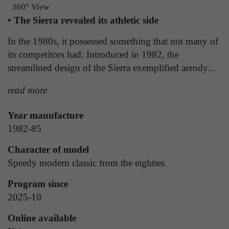
Laufzeit
1 Tag
360° View
die Benutzer-ID als verschlüsselten Wert (sog.
• The Sierra revealed its athletic side
"hash-Wert") zum entsprechenden
Zweck
Aktiviert die Anzeige von Bannern
Datenbankeintrag des Nutzers.
In the 1980s, it possessed something that not many of
its competitors had: Introduced in 1982, the
streamlined design of the Sierra exemplified aerody...
Name
_ga
Name
PHPSESSID
read more
Anbieter
Google Analytics
Anbieter
TYPO3
Laufzeit
1 Jahr
Year manufacture
Laufzeit
Ende der Sitzung
1982-85
Enthält eine zufallsgenerierte User-ID. Anhand
PHPs Standard Sitzungs Identifikation (nur für
dieser ID kann Google Analytics
Character of model
Zweck
Administratoren relevant).
Zweck
wiederkehrende User auf dieser Website
Speedy modern classic from the eighties
wiedererkennen und die Daten von früheren
Besuchen zusammenführen.
Program since
2025-10
Name
be_typo_user
Online available
Anbieter
TYPO3
Name
_gid