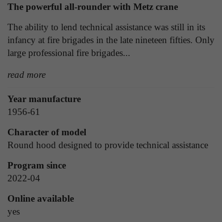
Laufzeit
1 Tag
The powerful all-rounder with Metz crane
die Benutzer-ID als verschlüsselten Wert (sog.
"hash-Wert") zum entsprechenden
Zweck
Aktiviert die Anzeige von Bannern
The ability to lend technical assistance was still in its
Datenbankeintrag des Nutzers.
infancy at fire brigades in the late nineteen fifties. Only
large professional fire brigades...
Name
_ga
read more
Name
PHPSESSID
Anbieter
Google Analytics
Anbieter
TYPO3
Year manufacture
Laufzeit
1 Jahr
1956-61
Laufzeit
Ende der Sitzung
Enthält eine zufallsgenerierte User-ID. Anhand
Character of model
PHPs Standard Sitzungs Identifikation (nur für
dieser ID kann Google Analytics
Round hood designed to provide technical assistance
Zweck
Administratoren relevant).
Zweck
wiederkehrende User auf dieser Website
wiedererkennen und die Daten von früheren
Program since
Besuchen zusammenführen.
2022-04
Name
be_typo_user
Online available
yes
Anbieter
TYPO3
Name
_gid