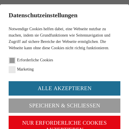
0
Datenschutzeinstellungen
Notwendige Cookies helfen dabei, eine Webseite nutzbar zu
machen, indem sie Grundfunktionen wie Seitennavigation und
Zugriff auf sichere Bereiche der Webseite ermöglichen. Die
Webseite kann ohne diese Cookies nicht richtig funktionieren.
1:87
Erforderliche Cookies
Fire brigade - rescue
Marketing
vehicle (Magirus)
ALLE AKZEPTIEREN
Order number 062304
SPEICHERN & SCHLIESSEN
NUR ERFORDERLICHE COOKIES