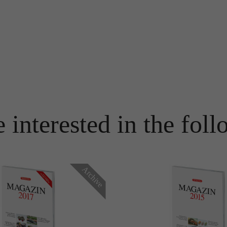
Name
PHPSESSID
Name
_ga
Anbieter
TYPO3
Anbieter
Google Analytics
Laufzeit
Ende der Sitzung
Laufzeit
1 Jahr
PHPs Standard Sitzungs Identifikation (nur für Administratoren
Zweck
relevant).
Enthält eine zufallsgenerierte User-ID. Anhand dieser ID kann
Google Analytics wiederkehrende User auf dieser Website
Zweck
 interested in the foll
wiedererkennen und die Daten von früheren Besuchen
zusammenführen.
Name
be_typo_user
Anbieter
TYPO3
Archive
Name
_gid
Laufzeit
Ende der Sitzung
Anbieter
Google Analytics
Dieser Cookie teilt der Webseite mit, ob ein Besucher im Typo3-
Zweck
Backend angemeldet ist und die Rechte besitzt diese zu verwalten.
Laufzeit
24 Stunden