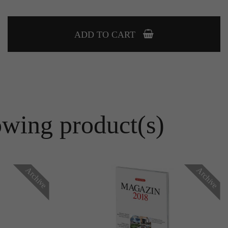
ADD TO CART
owing product(s)
Archive
Archive