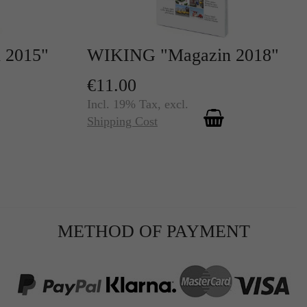
 2015"
WIKING "Magazin 2018"
€11.00
Incl. 19% Tax
,
excl.
Shipping Cost
r
te
METHOD OF PAYMENT