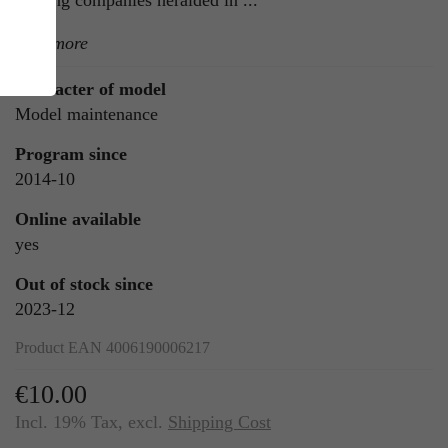
moving companies heralded in ...
read more
Character of model
Model maintenance
Program since
2014-10
ie
Online available
n
yes
Out of stock since
2023-12
ls
Product EAN 4006190006217
€10.00
Incl. 19% Tax
,
excl.
Shipping Cost