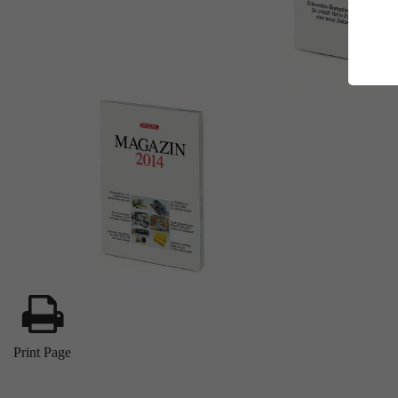
E
Es
Da
Co
M
Ma
Ab
Be
si
Co
Print Page