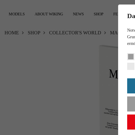
MODELS
ABOUT WIKING
NEWS
SHOP
FEEDBACK
Da
Notw
HOME
SHOP
COLLECTOR'S WORLD
MAGAZIN
Grun
ermö