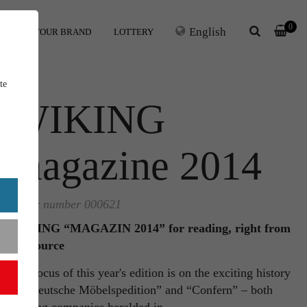
0
English
ERS
YOUR BRAND
LOTTERY
te
WIKING
magazine 2014
Order number 000621
WIKING “MAGAZIN 2014” for reading, right from
the source
The focus of this year's edition is on the exciting history
of “Deutsche Möbelspedition” and “Confern” – both