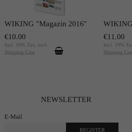
WIKING "Magazin 2016"
WIKING 
€10.00
€11.00
Incl. 19% Tax
,
excl.
Incl. 19% Ta
Shipping Cost
Shipping Cos
NEWSLETTER
E-Mail
REGISTER