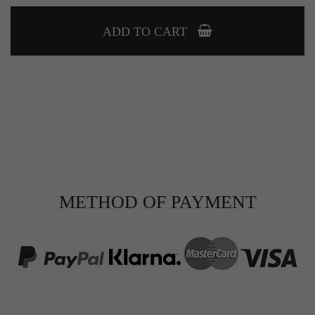
ADD TO CART
METHOD OF PAYMENT