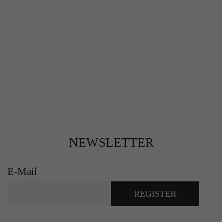
NEWSLETTER
E-Mail
REGISTER