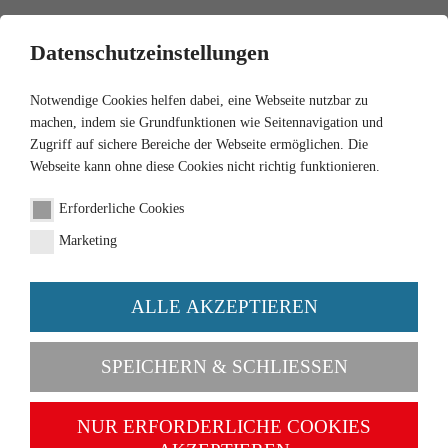
0
Datenschutzeinstellungen
Notwendige Cookies helfen dabei, eine Webseite nutzbar zu
machen, indem sie Grundfunktionen wie Seitennavigation und
Zugriff auf sichere Bereiche der Webseite ermöglichen. Die
Webseite kann ohne diese Cookies nicht richtig funktionieren.
1:87
Erforderliche Cookies
Audi Q7 with trailer
Marketing
"Antiquitäten Schneider"
ALLE AKZEPTIEREN
Order number 013306
SPEICHERN & SCHLIESSEN
NUR ERFORDERLICHE COOKIES