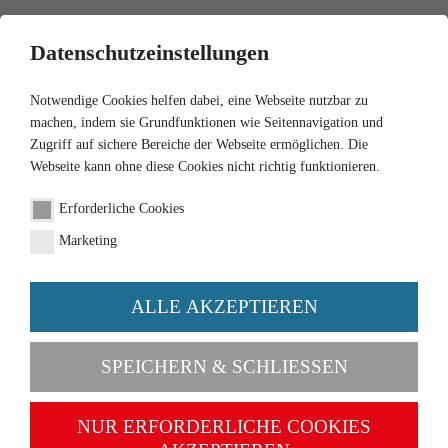
0
Datenschutzeinstellungen
Notwendige Cookies helfen dabei, eine Webseite nutzbar zu
machen, indem sie Grundfunktionen wie Seitennavigation und
Zugriff auf sichere Bereiche der Webseite ermöglichen. Die
Webseite kann ohne diese Cookies nicht richtig funktionieren.
1:87
Erforderliche Cookies
Unimog U 1700 L
Marketing
"Deutsche Bundespost"
ALLE AKZEPTIEREN
Order number 037502
SPEICHERN & SCHLIESSEN
NUR ERFORDERLICHE COOKIES