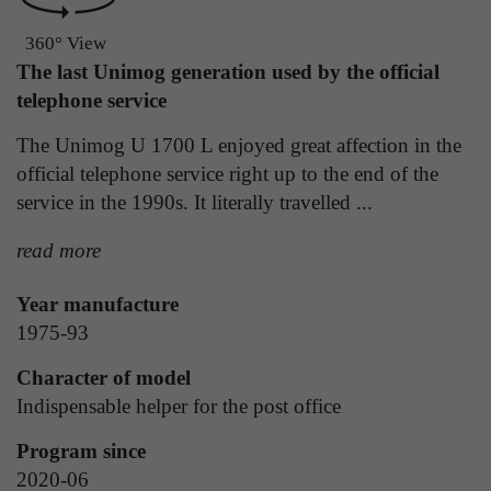
Laufzeit
1 Tag
die Benutzer-ID als verschlüsselten Wert (sog.
360° View
"hash-Wert") zum entsprechenden
Zweck
Aktiviert die Anzeige von Bannern
The last Unimog generation used by the official
Datenbankeintrag des Nutzers.
telephone service
The Unimog U 1700 L enjoyed great affection in the
Name
_ga
Name
PHPSESSID
official telephone service right up to the end of the
Anbieter
Google Analytics
service in the 1990s. It literally travelled ...
Anbieter
TYPO3
Laufzeit
1 Jahr
read more
Laufzeit
Ende der Sitzung
Enthält eine zufallsgenerierte User-ID. Anhand
Year manufacture
PHPs Standard Sitzungs Identifikation (nur für
dieser ID kann Google Analytics
Zweck
1975-93
Administratoren relevant).
Zweck
wiederkehrende User auf dieser Website
wiedererkennen und die Daten von früheren
Character of model
Besuchen zusammenführen.
Indispensable helper for the post office
Name
be_typo_user
Program since
Anbieter
TYPO3
2020-06
Name
_gid