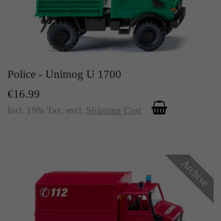
Police - Unimog U 1700
€16.99
Incl. 19% Tax
,
excl.
Shipping Cost
Archive