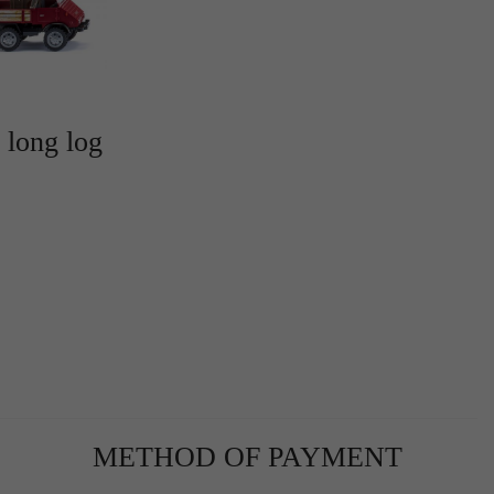
 long log
r
te
METHOD OF PAYMENT