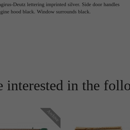
girus-Deutz lettering imprinted silver. Side door handles
Name
PHPSESSID
engine hood black. Window surrounds black.
Name
_ga
Anbieter
TYPO3
Anbieter
Google Analytics
Laufzeit
Ende der Sitzung
Laufzeit
1 Jahr
PHPs Standard Sitzungs Identifikation (nur für Administratoren
Zweck
relevant).
Enthält eine zufallsgenerierte User-ID. Anhand dieser ID kann
Google Analytics wiederkehrende User auf dieser Website
Zweck
wiedererkennen und die Daten von früheren Besuchen
zusammenführen.
Name
be_typo_user
 interested in the foll
Anbieter
TYPO3
Name
_gid
Laufzeit
Ende der Sitzung
Anbieter
Google Analytics
Archive
Dieser Cookie teilt der Webseite mit, ob ein Besucher im Typo3-
Zweck
Backend angemeldet ist und die Rechte besitzt diese zu verwalten.
Laufzeit
24 Stunden