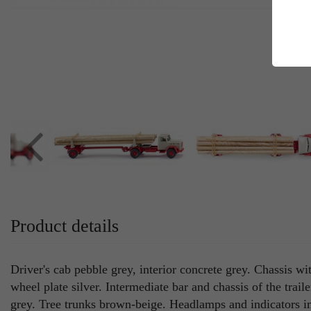
E
Es
Da
Co
M
Ma
Ab
Be
si
Co
Product details
Driver's cab pebble grey, interior concrete grey. Chassis wi
wheel plate silver. Intermediate bar and chassis of the trail
grey. Tree trunks brown-beige. Headlamps and indicators im