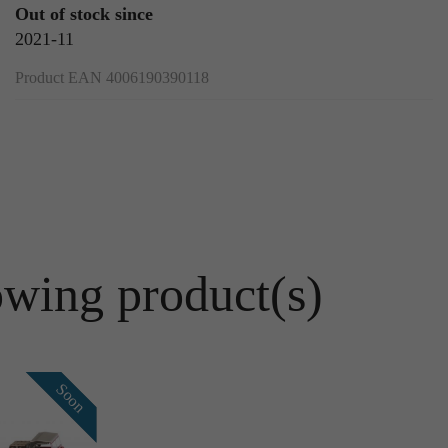
Out of stock since
2021-11
Product EAN 4006190390118
owing product(s)
Archive
Soon