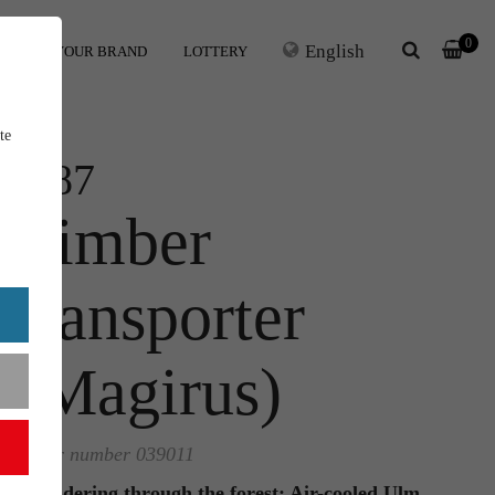
0
English
ERS
YOUR BRAND
LOTTERY
te
1:87
Timber
transporter
(Magirus)
Order number 039011
Thundering through the forest: Air-cooled Ulm