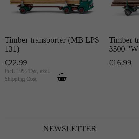
Timber transporter (MB LPS
Timber t
131)
3500 "W
€22.99
€16.99
Incl. 19% Tax
,
excl.
Shipping Cost
NEWSLETTER