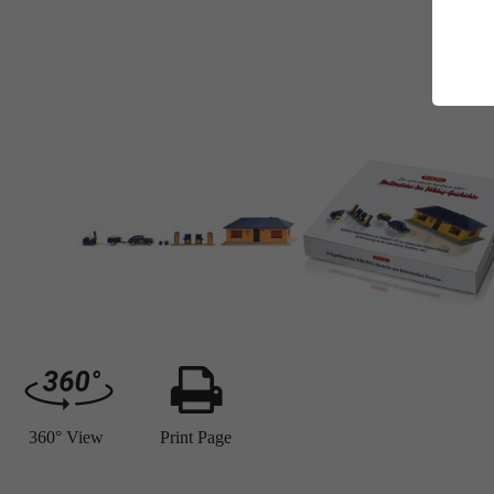
E
Es
Da
Co
M
Ma
Ab
Be
si
Co
360° View
Print Page