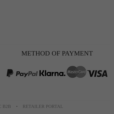
r
METHOD OF PAYMENT
te
C B2B
RETAILER PORTAL