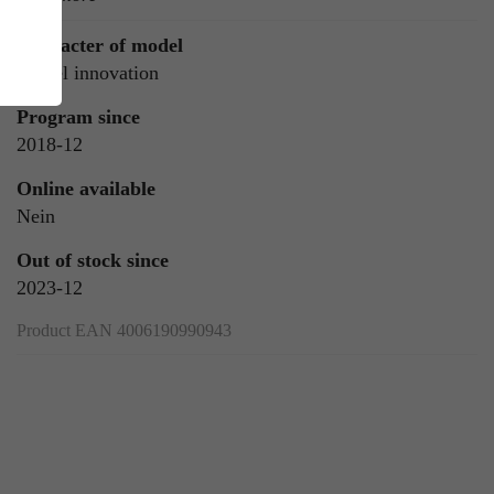
Character of model
Model innovation
Program since
2018-12
Online available
Nein
ie
n
Out of stock since
2023-12
Product EAN 4006190990943
ls