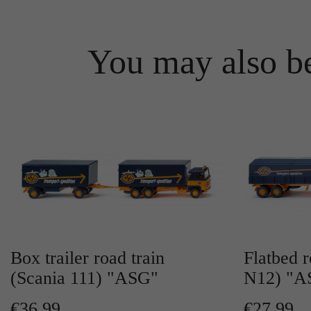
You may also be
Box trailer road train
Flatbed r
(Scania 111) "ASG"
N12) "A
€36.99
€27.99