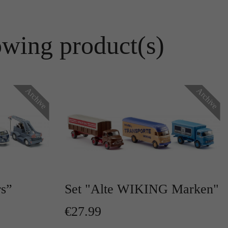
owing product(s)
Archive
Archive
rs”
Set "Alte WIKING Marken"
€27.99