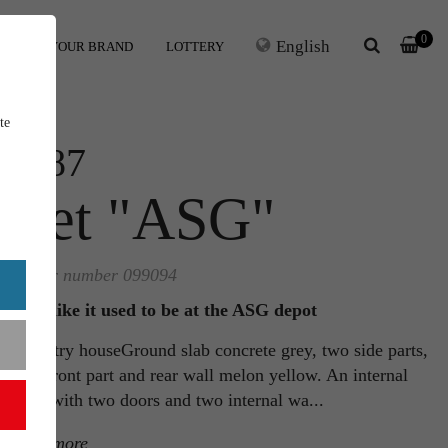
0
English
ERS
YOUR BRAND
LOTTERY
te
1:87
Set "ASG"
Order number 099094
Just like it used to be at the ASG depot
Country houseGround slab concrete grey, two side parts,
one front part and rear wall melon yellow. An internal
wall with two doors and two internal wa...
read more