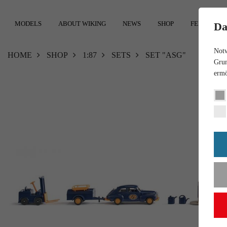
MODELS
ABOUT WIKING
NEWS
SHOP
FEEDBACK
Da
Notw
HOME
SHOP
1:87
SETS
SET "ASG"
Grun
ermö