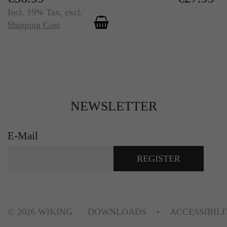
Incl. 19% Tax
,
excl.
Shipping Cost
NEWSLETTER
E-Mail
REGISTER
© 2026 WIKING
DOWNLOADS
ACCESSIBIL