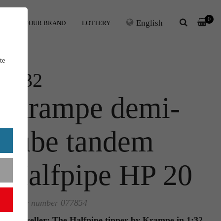
0
English
ERS
YOUR BRAND
LOTTERY
te
1:32
Krampe demi-
tube tandem
Halfpipe HP 20
Order number 077854
Best-seller: The Halfpipe tipper by Krampe in 1:32