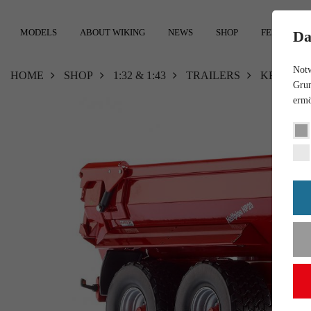
MODELS
ABOUT WIKING
NEWS
SHOP
FEEDBACK
Da
Notw
HOME
SHOP
1:32 & 1:43
TRAILERS
KRAMPE 
Grun
ermö