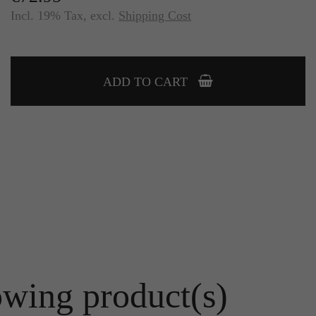
Incl. 19% Tax
,
excl.
Shipping Cost
ADD TO CART
owing product(s)