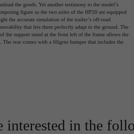
 unload the goods. Yet another testimony to the model’s
Name
PHPSESSID
 imposing figure as the two axles of the HP20 are equipped
Name
_ga
ght the accurate simulation of the trailer’s off-road
Anbieter
TYPO3
ovability that lets them perfectly adapt to the ground. The
Anbieter
Google Analytics
Laufzeit
Ende der Sitzung
 the support stand at the front left of the frame allows the
. The rear comes with a filigree bumper that includes the
Laufzeit
1 Jahr
PHPs Standard Sitzungs Identifikation (nur für Administratoren
Zweck
relevant).
Enthält eine zufallsgenerierte User-ID. Anhand dieser ID kann
Google Analytics wiederkehrende User auf dieser Website
Zweck
wiedererkennen und die Daten von früheren Besuchen
zusammenführen.
Name
be_typo_user
Anbieter
TYPO3
Name
_gid
Laufzeit
Ende der Sitzung
Anbieter
Google Analytics
Dieser Cookie teilt der Webseite mit, ob ein Besucher im Typo3-
 interested in the foll
Zweck
Backend angemeldet ist und die Rechte besitzt diese zu verwalten.
Laufzeit
24 Stunden