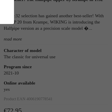
scale
The 1:32 selection has gained another best-seller! With
the HP 20 from Krampe, WIKING is introducing the
Halfpipe version as a precision scale model �...
read more
Character of model
ie
The classic for universal use
n
Program since
2021-10
Online available
ls
yes
Product EAN 4006190778541
€72.95