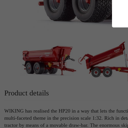
E
Es
Da
Co
M
Ma
Ab
Be
si
Co
Product details
WIKING has realised the HP20 in a way that lets the funct
multi-faceted theme in the precision scale 1:32. Rich in det
tractor by means of a movable draw-bar. The enormous skip 