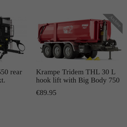
Archive
r
50 rear
Krampe Tridem THL 30 L
t.
hook lift with Big Body 750
te
€89.95