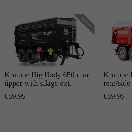
Archive
Krampe Big Body 650 rear
Krampe 
tipper with silage ext.
rear/side
€89.95
€89.95